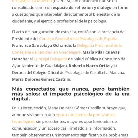
de Castilla-La Mancha
(COPCLM), un encuentro que se ha
consolidado como un
espacio de reflexión y diálogo
en torno
a cuestiones que interpelan directamente al bienestar de la
ciudadanía, y al ejercicio profesional de la psicología.
El acto de inauguración de esta cita, contó con la presencia del
Presidente del
Consejo General de la Psicología de España,
Francisco Santolaya Ochando
; la
Delegada Provincial de la
Consejería de Sanidad en Guadalajara
,
María Pilar Cuevas
Henche
; el
Concejal Delegado
de Salud Pública y Consumo del
Ayuntamiento de Guadalajara,
Roberto Narro Ortiz
; y la
Decana del Colegio Oficial de Psicología de Castilla-La Mancha,
María Dolores Gómez Castillo.
Más conectados que nunca, pero también
más solos: el impacto psicológico de la era
digital.
En su intervención, María Dolores Gómez Castillo subrayo que,
aunque vivimos en una
época caracterizada por avances
tecnológicos
sin precedentes, mayores oportunidades de
comunicación y un acceso casi ilimitado a la información,
también observamos un incremento significativo de problemas