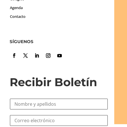
Agenda
Contacto
SÍGUENOS
Recibir Boletín
N
o
m
N
C
b
o
o
r
m