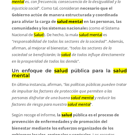
mental
es, con frecuencia, consecuencia de la desigualdad y la
injusticia social
”. Como tal, consideran
necesario que el
Gobierno actúe de manera estructurada y coordinada
para aliviar la carga de
salud mental
en las personas, las
comunidades y los sistemas nacionale
s (como el Sistema
Nacional de
Salud
). De hecho, la mala
salud mental
es
“responsabilidad de todos los sectores de la sociedad”
. Además,
afirman, al mejorar el bienestar,
“todos los sectores de la
sociedad se beneficiarán; la
salud
de todos influye directamente
en la prosperidad de todos los demás
”.
Un enfoque de
salud
pública para la
salud
mental
En última instancia, afirman,
“las políticas públicas pueden tratar
de impulsar los factores de protección que permiten a las
personas disfrutar de una buena
salud mental
y reducir los
factores de riesgo para nuestra
salud mental
”.
Según recoge el informe,
la
salud
pública es el proceso de
prevención de enfermedades y de promoción del
bienestar mediante los esfuerzos organizados de los
gobiernos locales, regionales y centrales
. Los recortes