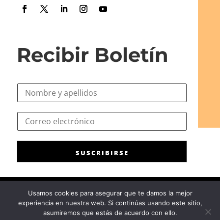
Recibir Boletín
N
o
m
N
C
b
o
o
r
m
r
e
b
r
*
r
SUSCRIBIRSE
e
e
o
C
e
o
l
r
Usamos cookies para asegurar que te damos la mejor
e
r
experiencia en nuestra web. Si continúas usando este sitio,
c
Consejo General de la Psicología de España
|
Privacidad
|
Aviso
e
asumiremos que estás de acuerdo con ello.
t
Legal
|
Política de cookies