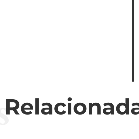
s
s Relacionad