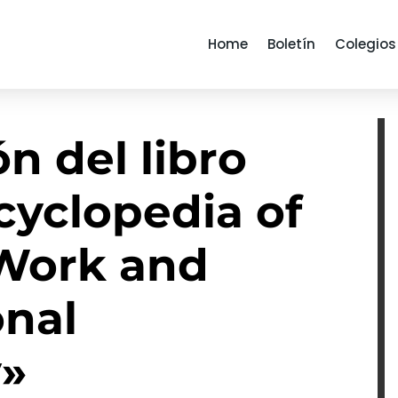
Home
Boletín
Colegios
n del libro
cyclopedia of
 Work and
onal
y»