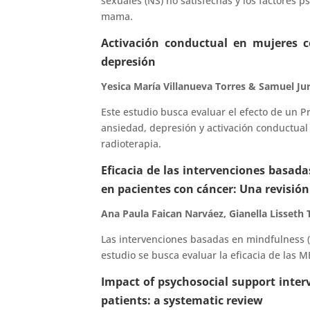
sexuales (NS) no satisfechas y los factores 
mama.
Activación conductual en mujeres 
depresión
Yesica María Villanueva Torres & Samuel J
Este estudio busca evaluar el efecto de un P
ansiedad, depresión y activación conductua
radioterapia.
Eficacia de las intervenciones basad
en pacientes con cáncer: Una revisión
Ana Paula Faican Narváez, Gianella Lisset
Las intervenciones basadas en mindfulness (
estudio se busca evaluar la eficacia de las M
Impact of psychosocial support interv
patients: a systematic review