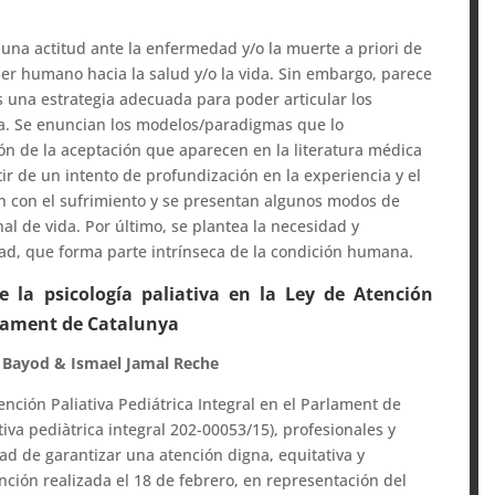
 una actitud ante la enfermedad y/o la muerte a priori de
 ser humano hacia la salud y/o la vida. Sin embargo, parece
s una estrategia adecuada para poder articular los
da. Se enuncian los modelos/paradigmas que lo
ón de la aceptación que aparecen en la literatura médica
tir de un intento de profundización en la experiencia y el
ón con el sufrimiento y se presentan algunos modos de
nal de vida. Por último, se plantea la necesidad y
idad, que forma parte intrínseca de la condición humana.
e la psicología paliativa en la Ley de Atención
arlament de Catalunya
a Bayod & Ismael Jamal Reche
ención Paliativa Pediátrica Integral en el Parlament de
ativa pediàtrica integral 202-00053/15), profesionales y
ad de garantizar una atención digna, equitativa y
nción realizada el 18 de febrero, en representación del