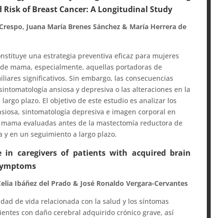
Risk of Breast Cancer: A Longitudinal Study
 Crespo, Juana María Brenes Sánchez & María Herrera de
nstituye una estrategia preventiva eficaz para mujeres
 de mama, especialmente, aquellas portadoras de
iares significativos. Sin embargo, las consecuencias
sintomatología ansiosa y depresiva o las alteraciones en la
argo plazo. El objetivo de este estudio es analizar los
ansiosa, sintomatología depresiva e imagen corporal en
 mama evaluadas antes de la mastectomía reductora de
 y en un seguimiento a largo plazo.
e in caregivers of patients with acquired brain
e symptoms
 Celia Ibáñez del Prado & José Ronaldo Vergara-Cervantes
lidad de vida relacionada con la salud y los síntomas
ientes con daño cerebral adquirido crónico grave, así