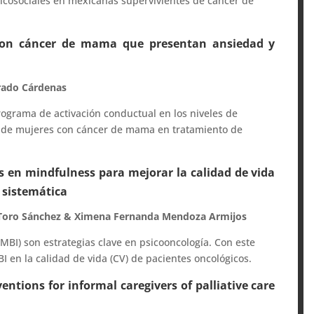
psicosociales en mexicanas supervivientes de cáncer de
con cáncer de mama que presentan ansiedad y
urado Cárdenas
rograma de activación conductual en los niveles de
l de mujeres con cáncer de mama en tratamiento de
as en mindfulness para mejorar la calidad de vida
 sistemática
h Toro Sánchez & Ximena Fernanda Mendoza Armijos
MBI) son estrategias clave en psicooncología. Con este
BI en la calidad de vida (CV) de pacientes oncológicos.
entions for informal caregivers of palliative care