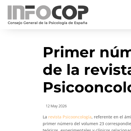
Primer núm
de la revist
Psicooncol
12 May 2026
La
revista Psicooncología
, referente en el ám
primer número del volumen 23 correspondient
teóricos, experimentales y clínicos relacionad