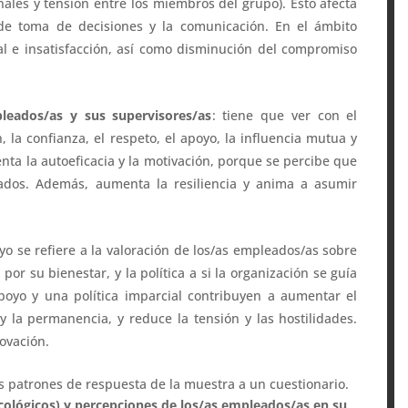
nales y tensión entre los miembros del grupo). Esto afecta
 de toma de decisiones y la comunicación. En el ámbito
al e insatisfacción, así como disminución del compromiso
pleados/as y sus supervisores/as
: tiene que ver con el
, la confianza, el respeto, el apoyo, la influencia mutua y
a la autoeficacia y la motivación, porque se percibe que
rados. Además, aumenta la resiliencia y anima a asumir
oyo se refiere a la valoración de los/as empleados/as sobre
 por su bienestar, y la política a si la organización se guía
apoyo y una política imparcial contribuyen a aumentar el
 la permanencia, y reduce la tensión y las hostilidades.
novación.
os patrones de respuesta de la muestra a un cuestionario.
sicológicos) y percepciones de los/as empleados/as en su