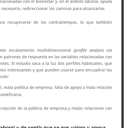
acionadas con el bienestar y, en el ámbito laboral, ayuda
 necesario, redireccionar los caminos para alcanzarlas.
ra recuperarse de los contratiempos, lo que también
.
ante escalamiento multidimensional (
profile analysis via
n patrones de respuesta en las variables relacionadas con
antes. El estudio saca a la luz dos perfiles habituales, que
les interesantes y que pueden usarse para encuadrar las
ción:
al, mala política de empresa, falta de apoyo y mala relación
utoeficacia.
percepción de la política de empresa y malas relaciones con
boral y de sentir que se nos valora y apoya