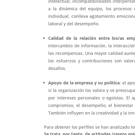
intelectual, incompatibilidades interperso
a la dinámica del equipo, los procesos
individual, conlleva agotamiento emocion
laboral y del desempeño.
Calidad de la relación entre los/as em
intercambio de información, la interacción
las recompensas. Una mayor calidad aument
los esfuerzos y contribuciones son valo
desafíos.
Apoyo de la empresa y su política
: el ap
si la organización los valora y se preocupa
por intereses personales o egoístas. El 
compromiso, el desempeño, el bienestar y
También influyen en la creatividad y la in
Para obtener los perfiles se han analizado l
Se trata, por tanto, de actitudes (rasgos p