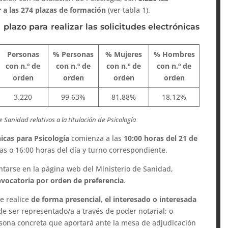
 a las 274 plazas de formación
(ver tabla 1).
l plazo para realizar las solicitudes electrónicas
Personas
% Personas
% Mujeres
% Hombres
con n.º de
con n.º de
con n.º de
con n.º de
orden
orden
orden
orden
3.220
99,63%
81,88%
18,12%
e Sanidad relativos a la titulación de Psicología
nicas
para Psicología
comienza a las
10:00 horas del 21 de
as o 16:00 horas del día y turno correspondiente.
tarse en la página web del Ministerio de Sanidad,
nvocatoria por orden de preferencia
.
se realice
de forma presencial
,
el interesado o interesada
 de ser representado/a a través de poder notarial; o
sona concreta que aportará ante la mesa de adjudicación