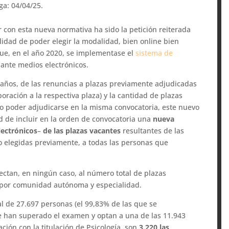
ga: 04/04/25.
r con esta nueva normativa ha sido la petición reiterada
ilidad de poder elegir la modalidad, bien online bien
que, en el año 2020, se implementase el
sistema de
nte medios electrónicos.
 años, de las renuncias a plazas previamente adjudicadas
oración a la respectiva plaza) y la cantidad de plazas
 no poder adjudicarse en la misma convocatoria, este nuevo
d de incluir en la orden de convocatoria una
nueva
lectrónicos
–
de las plazas vacantes
resultantes de las
o elegidas previamente, a todas las personas que
ectan, en ningún caso, al número total de plazas
ón por comunidad autónoma y especialidad.
al de 27.697 personas (el 99,83% de las que se
e han superado el examen y optan a una de las 11.943
ación con la titulación de Psicología, son
3.220 las