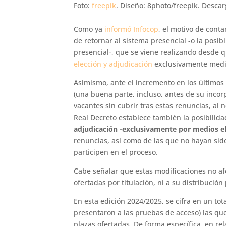
Foto:
freepik
. Diseño: 8photo/freepik. Descar
Como ya
informó Infocop
, el motivo de conta
de retornar al sistema presencial -o la posib
presencial-, que se viene realizando desde 
elección y adjudicación
exclusivamente media
Asimismo, ante el incremento en los últimos
(una buena parte, incluso, antes de su incorp
vacantes sin cubrir tras estas renuncias, al
Real Decreto establece también la posibilida
adjudicación -exclusivamente por medios e
renuncias, así como de las que no hayan sid
participen en el proceso.
Cabe señalar que estas modificaciones no af
ofertadas por titulación, ni a su distribuci
En esta edición 2024/2025, se cifra en un tot
presentaron a las pruebas de acceso) las qu
plazas ofertadas. De forma específica, en rel