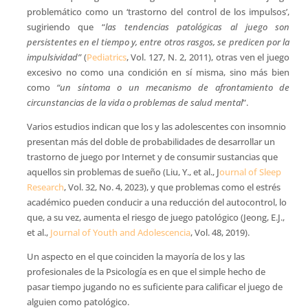
problemático como un ‘trastorno del control de los impulsos’,
sugiriendo que “
las tendencias patológicas al juego son
persistentes en el tiempo y, entre otros rasgos, se predicen por la
impulsividad”
(
Pediatrics
, Vol. 127, N. 2, 2011), otras ven el juego
excesivo no como una condición en sí misma, sino más bien
como
“un síntoma o un mecanismo de afrontamiento de
circunstancias de la vida o problemas de salud mental
”.
Varios estudios indican que los y las adolescentes con insomnio
presentan más del doble de probabilidades de desarrollar un
trastorno de juego por Internet y de consumir sustancias que
aquellos sin problemas de sueño (Liu, Y., et al., J
ournal of Sleep
Research
, Vol. 32, No. 4, 2023), y que problemas como el estrés
académico pueden conducir a una reducción del autocontrol, lo
que, a su vez, aumenta el riesgo de juego patológico (Jeong, E.J.,
et al.,
Journal of Youth and Adolescencia
, Vol. 48, 2019).
Un aspecto en el que coinciden la mayoría de los y las
profesionales de la Psicología es en que el simple hecho de
pasar tiempo jugando no es suficiente para calificar el juego de
alguien como patológico.