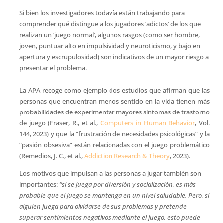
Si bien los investigadores todavía están trabajando para
comprender qué distingue a los jugadores ‘adictos’ de los que
realizan un ‘juego normal’, algunos rasgos (como ser hombre,
joven, puntuar alto en impulsividad y neuroticismo, y bajo en
apertura y escrupulosidad) son indicativos de un mayor riesgo a
presentar el problema.
La APA recoge como ejemplo dos estudios que afirman que las
personas que encuentran menos sentido en la vida tienen más
probabilidades de experimentar mayores síntomas de trastorno
de juego (Fraser, R., et al.,
Computers in Human Behavior
, Vol.
144, 2023) y que la “frustración de necesidades psicológicas” y la
“pasión obsesiva” están relacionadas con el juego problemático
(Remedios, J. C., et al.,
Addiction Research & Theory
, 2023).
Los motivos que impulsan a las personas a jugar también son
importantes:
“si se juega por diversión y socialización, es más
probable que el juego se mantenga en un nivel saludable. Pero, si
alguien juega para olvidarse de sus problemas y pretende
superar sentimientos negativos mediante el juego, esto puede