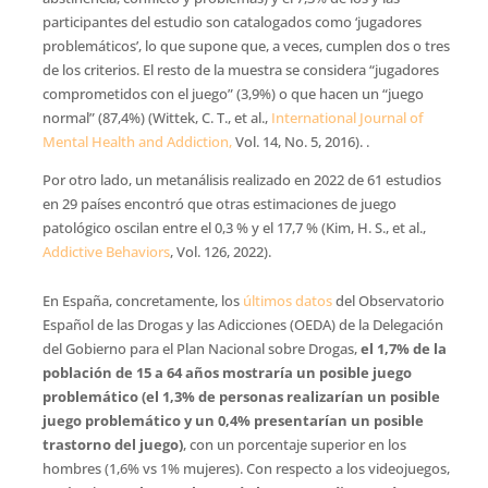
participantes del estudio son catalogados como ‘jugadores
problemáticos’, lo que supone que, a veces, cumplen dos o tres
de los criterios. El resto de la muestra se considera “jugadores
comprometidos con el juego” (3,9%) o que hacen un “juego
normal” (87,4%) (Wittek, C. T., et al.,
International Journal of
Mental Health and Addiction,
Vol. 14, No. 5, 2016). .
Por otro lado, un metanálisis realizado en 2022 de 61 estudios
en 29 países encontró que otras estimaciones de juego
patológico oscilan entre el 0,3 % y el 17,7 % (Kim, H. S., et al.,
Addictive Behaviors
, Vol. 126, 2022).
En España, concretamente, los
últimos datos
del Observatorio
Español de las Drogas y las Adicciones (OEDA) de la Delegación
del Gobierno para el Plan Nacional sobre Drogas,
el 1,7% de la
población de 15 a 64 años mostraría un posible juego
problemático (el 1,3% de personas realizarían un posible
juego problemático y un 0,4% presentarían un posible
trastorno del juego)
, con un porcentaje superior en los
hombres (1,6% vs 1% mujeres). Con respecto a los videojuegos,