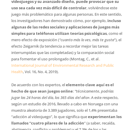
videojuegos y su avanzado diseño, puede provocar que su
uso sea cada vez más difícil de controlar
, volviéndose este
juego más problemático para algunas personas. En este sentido,
los investigadores han demostrado cómo, por ejemplo,
incluso
algunas de las redes sociales y aplicaciones de juegos más
simples para teléfonos utilizan teorías psicológicas
, como el
mero efecto de exposición (
“cuanto más lo ves, más te gusta
”), el
efecto Zeigarnik (la tendencia a recordar mejor las tareas
interrumpidas que las completadas) y la comparación social
para fomentar el uso prolongado (Montag, C., et al
.,
International Journal of Environmental Research and Public
Health
, Vol. 16, No. 4, 2019).
De acuerdo con los expertos, el
elemento clave aquí es el
hecho de que sean juegos online
:
“técnicamente, podrías
jugar las 24 horas del día, los 365 días del año»
. A este respecto,
según un estudio de 2016, llevado a cabo en Noruega con una
muestra aleatoria de 3.389 jugadores, solo el 1,4% presentaba
“adicción al videojuego”, lo que significa que
experimentan los
llamados “cuatro pilares de la adicción
” (a saber, recaída,
abstinencia, conflicto y problemas) y el 7,3% de los y las