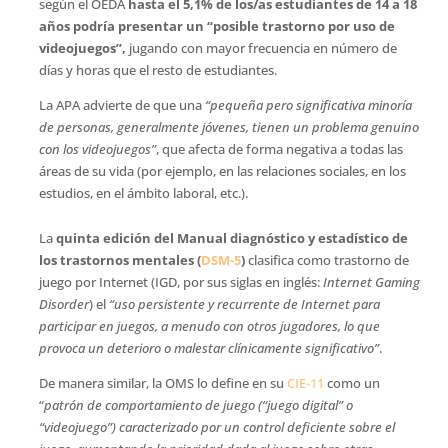
según el OEDA
hasta el 5,1% de los/as estudiantes de 14 a 18
años podría presentar un “posible trastorno por uso de
videojuegos”,
jugando con mayor frecuencia en número de
días y horas que el resto de estudiantes.
La APA advierte de que una
“pequeña pero significativa minoría
de personas, generalmente jóvenes, tienen un problema genuino
con los videojuegos”
, que afecta de forma negativa a todas las
áreas de su vida (por ejemplo, en las relaciones sociales, en los
estudios, en el ámbito laboral, etc.).
La
quinta edición del Manual diagnóstico y estadístico de
los trastornos mentales (
DSM-5
)
clasifica como trastorno de
juego por Internet (IGD, por sus siglas en inglés:
Internet Gaming
Disorder
) el
“uso persistente y recurrente de Internet para
participar en juegos, a menudo con otros jugadores, lo que
provoca un deterioro o malestar clínicamente significativo”
.
De manera similar, la OMS lo define en su
CIE-11
como un
“
patrón de comportamiento de juego (“juego digital” o
“videojuego”) caracterizado por un control deficiente sobre el