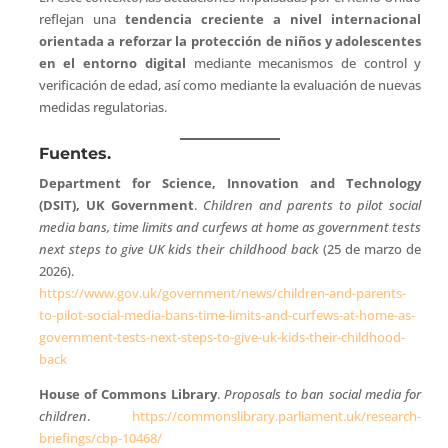
reflejan una
tendencia creciente a nivel internacional
orientada a reforzar la protección de niños y adolescentes
en el entorno digital
mediante mecanismos de control y
verificación de edad, así como mediante la evaluación de nuevas
medidas regulatorias.
Fuentes.
Department for Science, Innovation and Technology
(DSIT), UK Government
.
Children and parents to pilot social
media bans, time limits and curfews at home as government tests
next steps to give UK kids their childhood back
(25 de marzo de
2026).
https://www.gov.uk/government/news/children-and-parents-
to-pilot-social-media-bans-time-limits-and-curfews-at-home-as-
government-tests-next-steps-to-give-uk-kids-their-childhood-
back
House of Commons Library
.
Proposals to ban social media for
children
.
https://commonslibrary.parliament.uk/research-
briefings/cbp-10468/