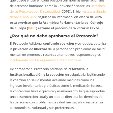
que puede entrar en contradicción con normas internacionales
de derechos humanos, como la Convención sobre los
Derechos
de las Personas con Discapacidad (
CDPD
)
. Si bien
está paralizado
desde el año 2022
, según se ha informado,
en enero de 2026,
está previsto que la Asamblea Parlamentaria del Consejo
de Europa (
PACE
) retome el proceso para votar el texto
.
¿Por qué no debe aprobarse el Protocolo?
El Protocolo Adicional
confunde coerción y cuidados
, autoriza
la
privación de libertad
de la persona con problemas de salud
mental, no promueve recursos alternativos respetuosos y es
incoherente con los organismos internacionales
.
De aprobarse el Protocolo Adicional
se reforzaría la
institucionalización y la coacción
en psiquiatría, legitimando
la coerción en salud mental, avalando medidas como los
ingresos involuntarios y prácticas como la medicación forzosa,
la contención física o química y el aislamiento, lo que supondría
una desprotección total y un ataque directo a los derechos de
las personas con problemas de salud mental, al no respetar su
autonomía, su voluntad y sus preferencias.