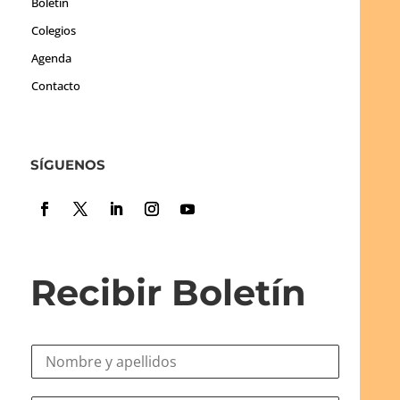
Boletín
Colegios
Agenda
Contacto
SÍGUENOS
Recibir Boletín
N
o
m
C