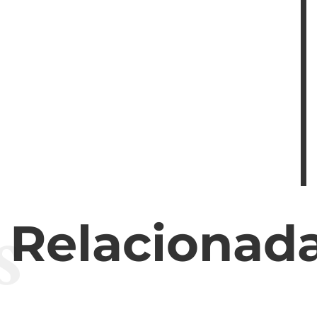
s
s Relacionad