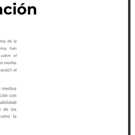
ación
mia de la
ima, han
 sobre el
los medios
ació21
, el
s medios
ción con
sabilidad
n de los
 como la