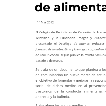
de aliment
14 Mar 2012
El Colegio de Periodistas de Cataluña, la Acade
Televisión y la Fundación Imagen y Autoest
presentado el
Decálogo de buenas prácticas
fomento de la autoestima y la imagen corporal en 
de comunicación,
según publicó la revista
comunic
pasado 7 de marzo.
Se trata de un documento que plantea a lo
de comunicación un nuevo marco de actua
el objetivo de fomentar y mejorar la respon
social de dichos medios en al prevenció
trastornos de la conducta alimentaria,
anorexia y la bulimia.
El
decálogo
insta a los medios a: