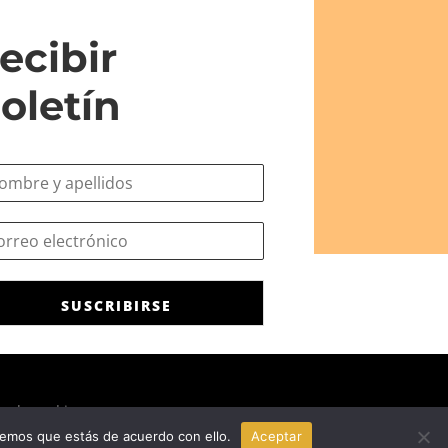
ecibir
oletín
SUSCRIBIRSE
ca de cookies
remos que estás de acuerdo con ello.
Aceptar