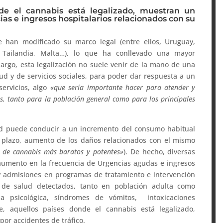
de el cannabis está legalizado, muestran un
as e ingresos hospitalarios relacionados con su
e han modificado su marco legal (entre ellos, Uruguay,
 Tailandia, Malta…), lo que ha conllevado una mayor
argo, esta legalización no suele venir de la mano de una
d y de servicios sociales, para poder dar respuesta a un
ervicios, algo
«que sería importante hacer para atender y
s, tanto para la población general como para los principales
ad puede conducir a un incremento del consumo habitual
o plazo, aumento de los daños relacionados con el mismo
s de cannabis más baratos y potentes
»
). De hecho, diversas
 aumento en la frecuencia de Urgencias agudas e ingresos
 y admisiones en programas de tratamiento e intervención
s de salud detectados, tanto en población adulta como
ia psicológica, síndromes de vómitos, intoxicaciones
te, aquellos países donde el cannabis está legalizado,
por accidentes de tráfico.