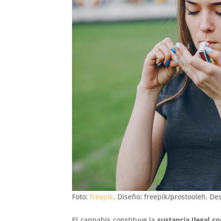
Foto:
freepik
. Diseño: freepik/prostooleh. De
El cannabis constituye la
sustancia Ilegal 