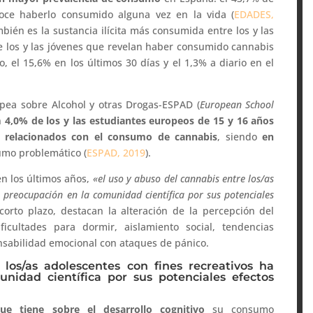
oce haberlo consumido alguna vez en la vida (
EDADES,
mbién es la sustancia ilícita más consumida entre los y las
e los y las jóvenes que revelan haber consumido cannabis
, el 15,6% en los últimos 30 días y el 1,3% a diario en el
pea sobre Alcohol y otras Drogas-ESPAD (
European School
n
4,0% de los y las estudiantes europeos de 15 y 16 años
s relacionados con el consumo de cannabis
, siendo
en
umo problemático (
ESPAD, 2019
).
en los últimos años,
«el uso y abuso del cannabis entre los/as
o preocupación en la comunidad científica por sus potenciales
 corto plazo, destacan la alteración de la percepción del
icultades para dormir, aislamiento social, tendencias
onsabilidad emocional con ataques de pánico.
los/as adolescentes con fines recreativos ha
nidad científica por sus potenciales efectos
que tiene sobre el desarrollo cognitivo
su consumo