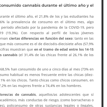
a consumido cannabis durante el último año y el
ante el último año, el 21,8% de los y las estudiantes ha
,6% la prevalencia de consumo en el último mes, algo
n período afectado por la pandemia de la COVID-19, pero
19 (19,3%). Con respecto al perfil de los/as jóvenes
servan
ciertas diferencias en función del sexo
: tanto en las
 que más consume es el de dieciséis-diecisiete años (57,9%
 cifras muestran que
en el tramo de edad entre los 14-15
s cannabis
(el 31,4% de las chicas frente al 26,1% de los
 68,5% han consumido de uno a cinco días al mes (73% en
sumo habitual es menos frecuente entre las chicas (diez-
26,1% en los chicos. Tanto chicas como chicos consumen, en
7,2% en las mujeres frente a 74,4% en los hombres.
ores/as de cannabis
, aquellos/as adolescentes que sí
cadémico, más conductas de riesgo, (como borracheras o
s), policonsumo de otras sustancias legales o ilegales,