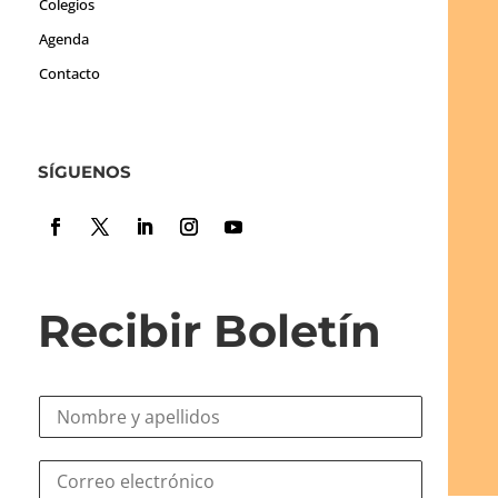
Colegios
Agenda
Contacto
SÍGUENOS
Recibir Boletín
N
o
m
C
C
b
o
o
r