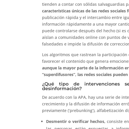
tienden a contar con sólidas salvaguardias pa
características únicas de las redes sociales
publicación rápida y el intercambio entre ig
información rápidamente a una mayor cantid
puede controlarse después del hecho (si es 
aíslan a comunidades online con puntos de vi
falsedades e impide la difusión de correccio
Los algoritmos que rastrean la participación 
favorecer el contenido que genera emociones 
aunque la mayor parte de la información e
“superdifusores”,
las redes sociales pueden 
¿Qué tipo de intervenciones se
desinformación?
De acuerdo con la APA, hay una serie de inte
crecimiento y la difusión de información err
previamente (‘prebunking’), alfabetización dig
Desmentir o verificar hechos,
consiste en
las personas están expuestas a infor