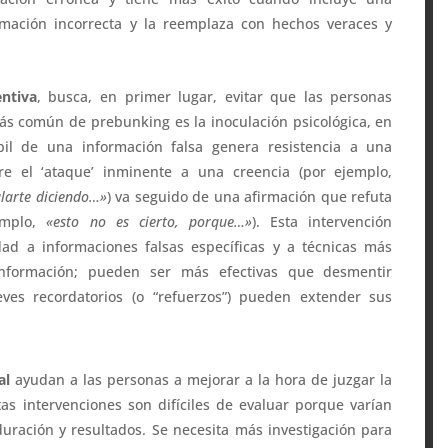
ormación incorrecta y la reemplaza con hechos veraces y
ntiva
, busca, en primer lugar, evitar que las personas
ás común de prebunking es la inoculación psicológica, en
il de una información falsa genera resistencia a una
re el ‘ataque’ inminente a una creencia (por ejemplo,
ularte diciendo…»
) va seguido de una afirmación que refuta
emplo,
«esto no es cierto, porque…»
). Esta intervención
dad a informaciones falsas específicas y a técnicas más
información; pueden ser más efectivas que desmentir
eves recordatorios (o “refuerzos”) pueden extender sus
al
ayudan a las personas a mejorar a la hora de juzgar la
tas intervenciones son difíciles de evaluar porque varían
ración y resultados. Se necesita más investigación para