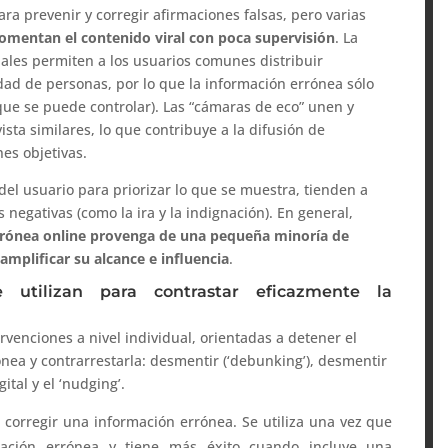
ra prevenir y corregir afirmaciones falsas, pero varias
 fomentan el contenido viral con poca supervisión
. La
uales permiten a los usuarios comunes distribuir
ad de personas, por lo que la información errónea sólo
que se puede controlar). Las “cámaras de eco” unen y
sta similares, lo que contribuye a la difusión de
nes objetivas.
del usuario para priorizar lo que se muestra, tienden a
negativas (como la ira y la indignación). En general,
rrónea online provenga de una pequeña minoría de
amplificar su alcance e influencia
.
 utilizan para contrastar eficazmente la
rvenciones a nivel individual, orientadas a detener el
ónea y contrarrestarla: desmentir (‘debunking’), desmentir
ital y el ‘nudging’.
 corregir una información errónea. Se utiliza una vez que
mación errónea y tiene más éxito cuando incluye una