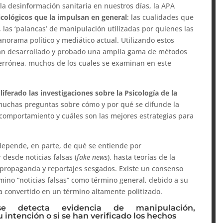
a desinformación sanitaria en nuestros días, la APA
icológicos que la impulsan en general
: las cualidades que
 las ‘palancas’ de manipulación utilizadas por quienes las
anorama político y mediático actual. Utilizando estos
 han desarrollado y probado una amplia gama de métodos
 errónea, muchos de los cuales se examinan en este
liferado las investigaciones sobre la Psicología de la
muchas preguntas sobre cómo y por qué se difunde la
comportamiento y cuáles son las mejores estrategias para
depende, en parte, de qué se entiende por
desde noticias falsas (
fake news
), hasta teorías de la
propaganda y reportajes sesgados. Existe un consenso
mino “noticias falsas” como término general, debido a su
ha convertido en un término altamente politizado.
e detecta evidencia de manipulación,
intención o si se han verificado los hechos