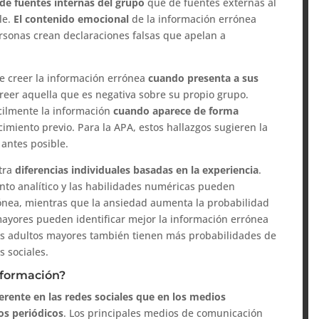
 de fuentes internas del grupo
que de fuentes externas al
le.
El contenido emocional
de la información errónea
rsonas crean declaraciones falsas que apelan a
e creer la información errónea
cuando presenta a sus
creer aquella que es negativa sobre su propio grupo.
cilmente la información
cuando aparece de forma
imiento previo. Para la APA, estos hallazgos sugieren la
 antes posible.
stra
diferencias individuales basadas en la experiencia
.
ento analítico y las habilidades numéricas pueden
rónea, mientras que la ansiedad aumenta la probabilidad
mayores pueden identificar mejor la información errónea
los adultos mayores también tienen más probabilidades de
s sociales.
nformación?
erente en las redes sociales que en los medios
los periódicos
. Los principales medios de comunicación