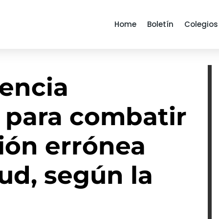
Home
Boletín
Colegios
iencia
 para combatir
ión errónea
lud, según la