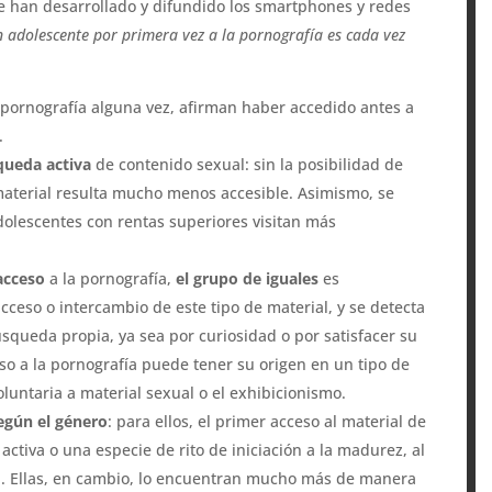
e han desarrollado y difundido los smartphones y redes
n adolescente por primera vez a la pornografía es cada vez
ornografía alguna vez, afirman haber accedido antes a
.
squeda activa
de contenido sexual: sin la posibilidad de
 material resulta mucho menos accesible. Asimismo, se
dolescentes con rentas superiores visitan más
 acceso
a la pornografía,
el grupo de iguales
es
cceso o intercambio de este tipo de material, y se detecta
squeda propia, ya sea por curiosidad o por satisfacer su
eso a la pornografía puede tener su origen en un tipo de
oluntaria a material sexual o el exhibicionismo.
según el género
: para ellos, el primer acceso al material de
tiva o una especie de rito de iniciación a la madurez, al
na. Ellas, en cambio, lo encuentran mucho más de manera