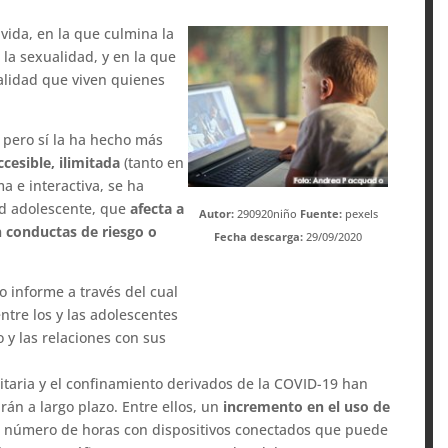
vida, en la que culmina la
 la sexualidad, y en la que
ealidad que viven quienes
 pero sí la ha hecho más
ccesible, ilimitada
(tanto en
a e interactiva, se ha
ad adolescente, que
afecta a
Autor:
290920niño
Fuente:
pexels
n conductas de riesgo o
Fecha descarga:
29/09/2020
o informe a través del cual
ntre los y las adolescentes
o y las relaciones con sus
nitaria y el confinamiento derivados de la COVID-19 han
án a largo plazo. Entre ellos, un
incremento en el uso de
el número de horas con dispositivos conectados que puede