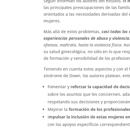
Según informan los autores del estudio, e
l 
las principales preocupaciones de las famili
orientados a las necesidades derivadas del 
mujeres.
Más allá de estos problemas,
casi todas las
experiencias personales de abuso y violencia
ofensas, maltrato, hasta la violencia física.
Asi
su salud ginecológica, no sólo en lo que resp
de formación y sensibilidad de los profesion
Teniendo en cuenta estos aspectos y con el 
síndrome de Down, los autores platean, entr
Fomentar y
reforzar la capacidad de dec
sobre los asuntos que les conciernen, ada
respetando sus decisiones y proporcionán
Mejorar la
formación de los profesionale
I
mpulsar la inclusión de estas mujeres en
con los apoyos específicos correspondient