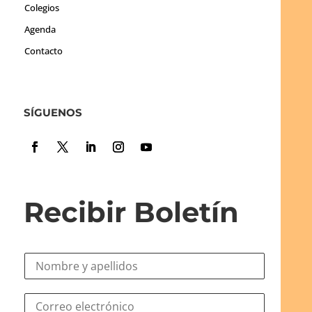
Colegios
Agenda
Contacto
SÍGUENOS
Recibir Boletín
N
o
m
*
C
b
C