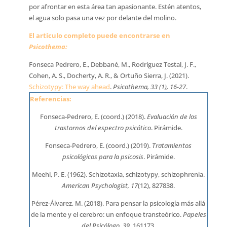
por afrontar en esta área tan apasionante. Estén atentos,
el agua solo pasa una vez por delante del molino.
El artículo completo puede encontrarse en
Psicothema:
Fonseca Pedrero, E., Debbané, M., Rodríguez Testal, J. F.,
Cohen, A. S., Docherty, A. R., & Ortuño Sierra, J. (2021).
Schizotypy: The way ahead
.
Psicothema, 33 (1), 16-27
.
Referencias:
Fonseca-Pedrero, E. (coord.) (2018).
Evaluación de los
trastornos del espectro psicótico
. Pirámide.
Fonseca-Pedrero, E. (coord.) (2019).
Tratamientos
psicológicos para la psicosis
. Pirámide.
Meehl, P. E. (1962). Schizotaxia, schizotypy, schizophrenia.
American Psychologist, 17
(12), 827838.
Pérez-Álvarez, M. (2018). Para pensar la psicología más allá
de la mente y el cerebro: un enfoque transteórico.
Papeles
del Psicólogo, 39
, 161173.