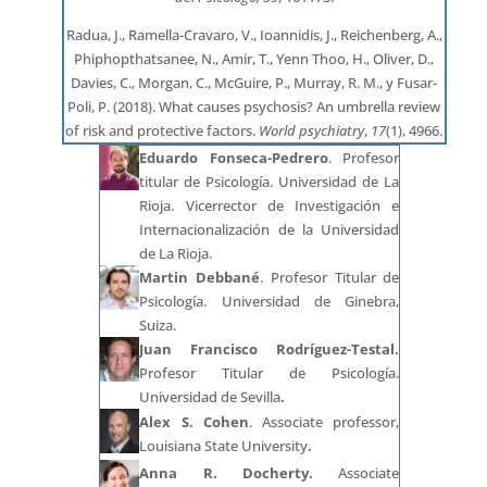
Radua, J., Ramella-Cravaro, V., Ioannidis, J., Reichenberg, A.,
Phiphopthatsanee, N., Amir, T., Yenn Thoo, H., Oliver, D.,
Davies, C., Morgan, C., McGuire, P., Murray, R. M., y Fusar-
Poli, P. (2018). What causes psychosis? An umbrella review
of risk and protective factors.
World psychiatry
,
17
(1), 4966.
Eduardo Fonseca-Pedrero
. Profesor
titular de Psicología. Universidad de La
Rioja. Vicerrector de Investigación e
Internacionalización de la Universidad
de La Rioja.
Martin Debbané
. Profesor Titular de
Psicología. Universidad de Ginebra,
Suiza.
Juan Francisco Rodríguez-Testal.
Profesor Titular de Psicología.
Universidad de Sevilla
.
Alex S. Cohen
. Associate professor,
Louisiana State University
.
Anna R. Docherty.
Associate