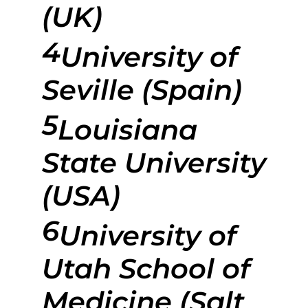
(UK)
4
University of
Seville (Spain)
5
Louisiana
State University
(USA)
6
University of
Utah School of
Medicine (Salt