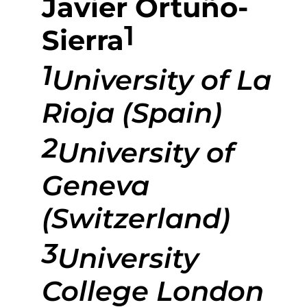
Javier Ortuño-
1
Sierra
1
University of La
Rioja (Spain)
2
University of
Geneva
(Switzerland)
3
University
College London