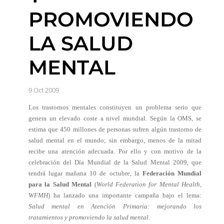
PROMOVIENDO
LA SALUD
MENTAL
9 Oct 2009
Los trastornos mentales constituyen un problema serio que
genera un elevado coste a nivel mundial. Según la OMS, se
estima que 450 millones de personas sufren algún trastorno de
salud mental en el mundo; sin embargo, menos de la mitad
recibe una atención adecuada. Por ello y con motivo de la
celebración del Día Mundial de la Salud Mental 2009, que
tendrá lugar mañana 10 de octubre, la
Federación Mundial
para la Salud Mental
(
World Federation for Mental Health,
WFMH
) ha lanzado una importante campaña bajo el lema:
Salud mental en Atención Primaria: mejorando los
tratamientos y promoviendo la salud mental
.