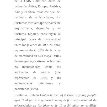
de la OMS 2004 con datos de
países de África, Europa, América,
Asia y Pacífico, establece que, del
conjunto de enfermedades, los
trastornos mentales (principalmente
esquizofrenia, depresión y el
trastorno bipolar) constituyen la
principal causa de discapacidad
entre los jóvenes de 10 a 24 años,
representando el 45% de la carga
de morbilidad en esta etapa. Detrás
de este grupo, se sitúan las lesiones
no intencionadas, como los
accidentes de tráfico (que
representan el 12%) y las
enfermedades infecciosas y
parasitarias (10%).
El estudio, titulado
Global burden of disease in young people
aged 1024 years: a systematic analysis
(
La carga mundial de
enfermedades en los jóvenes de 10 a 24 años: un análisis