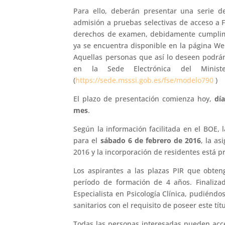
Para ello, deberán presentar una serie 
admisión a pruebas selectivas de acceso a F
derechos de examen, debidamente cumplime
ya se encuentra disponible en la página Web
Aquellas personas que así lo deseen podrán 
en la Sede Electrónica del Ministe
(
https://sede.msssi.gob.es/fse/modelo790
)
El plazo de presentación comienza hoy,
dí
mes
.
Según la información facilitada en el BOE, 
para el
sábado 6 de febrero de 2016
, la as
2016 y la incorporación de residentes está p
Los aspirantes a las plazas PIR que obten
período de formación de 4 años. Finalizado
Especialista en Psicología Clínica, pudiénd
sanitarios con el requisito de poseer este títu
Todas las personas interesadas pueden acce