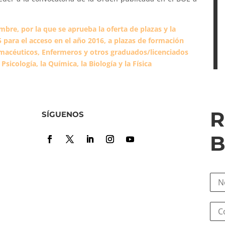
bre, por la que se aprueba la oferta de plazas y la
 para el acceso en el año 2016, a plazas de formación
rmacéuticos, Enfermeros y otros graduados/licenciados
Psicología, la Química, la Biología y la Física
R
SÍGUENOS
B
N
o
m
N
C
b
o
o
r
m