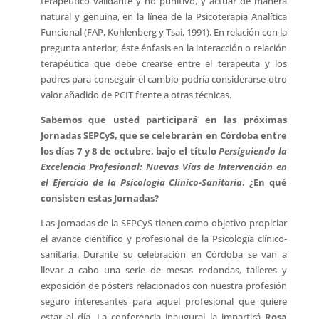
terapéutico validante y no punitivo, y actuar de manera
natural y genuina, en la línea de la Psicoterapia Analítica
Funcional (FAP, Kohlenberg y Tsai, 1991). En relación con la
pregunta anterior, éste énfasis en la interacción o relación
terapéutica que debe crearse entre el terapeuta y los
padres para conseguir el cambio podría considerarse otro
valor añadido de PCIT frente a otras técnicas.
Sabemos que usted participará en las próximas
Jornadas SEPCyS, que se celebrarán en Córdoba entre
los días 7 y 8 de octubre, bajo el título
Persiguiendo la
Excelencia Profesional: Nuevas Vías de Intervención en
el Ejercicio de la Psicología Clínico-Sanitaria
. ¿En qué
consisten estas Jornadas?
Las Jornadas de la SEPCyS tienen como objetivo propiciar
el avance científico y profesional de la Psicología clínico-
sanitaria. Durante su celebración en Córdoba se van a
llevar a cabo una serie de mesas redondas, talleres y
exposición de pósters relacionados con nuestra profesión
seguro interesantes para aquel profesional que quiere
estar al día. La conferencia inaugural la impartirá
Rosa