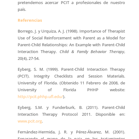
pretendemos acercar PCIT a profesionales de nuestro
país.
Referencias
Borrego, J. y Urquiza, A. J. (1998). Importance of Therapist
Use of Social Reinforcement with Parent as a Model for
Parent-Child Relationships: An Example with Parent-Child
Interaction Therapy.
Child & Family Behavior Therapy
,
20(4), 27-54.
Eyberg, S. M. (1999). Parent-Child Interaction Therapy
(PCIT). Integrity Checklists and Session Materials.
University of Florida. (Obtenido 11 Febrero de 2008, de
University of Florida PHHP website:
http://pcit.phhp.ufl.edu/
).
Eyberg, S.M. y Funderburk, B. (2011). Parent-Child
Interaction Therapy Protocol 2011. Disponible en:
www.pcit.org
.
Fernández-Hermida, J. R. y Pérez-Álvarez, M. (2001).
Separando el grano de la paja en los tratamientos