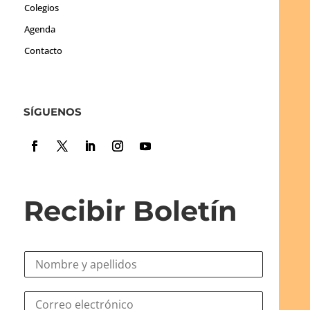
Colegios
Agenda
Contacto
SÍGUENOS
Recibir Boletín
N
o
m
N
C
b
o