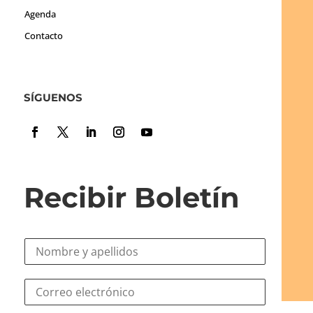
Agenda
Contacto
SÍGUENOS
Recibir Boletín
N
o
m
e
C
b
l
o
r
e