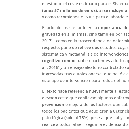
el estudio, el coste estimado para el Sistem
(unos 57 millones de euros), si se incluyera
y como recomienda el NICE para el abordaje
El artículo insiste tanto en la
importancia de
gravedad en sí mismas, sino también por asoc
2017)-, como en la trascendencia de determin
respecto, pone de relieve dos estudios cuya
sistemática y metaanálisis de intervenciones
cognitivo-conductual
en pacientes adultos q
al., 2016) y un ensayo aleatorio controlado 
ingresadas tras autolesionarse, que halló cier
este tipo de intervención para reducir el núm
El texto hace referencia nuevamente al estudi
elevado coste que conllevan algunas enferme
prevención
o mejora de los factores que sub
todos los pacientes que acudieron a urgencia
psicológica (sólo al 75%), pese a que, tal y
realice a todos, al ser, según la evidencia d