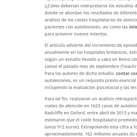
(¿Cómo deberían interpretarse los estudios 
donde se abordan los resultados de diferente
análisis de los costes hospitalarios de atenc
pacientes con autolesiones, así como las
int
para prevenir nuevos intentos.
El artículo advierte del incremento de episod
anualmente en los hospitales británicos, es
según un estudio llevado a cabo en Reino Un
Lancet
el pasado mes de septiembre (Tsiachris
Para los autores de dicho estudio,
contar co
autolesiones, es un requisito previo esencial
incluyendo la evaluación psicosocial y las ter
Para tal fin, realizaron un análisis retrospec
costes de atención en 1623 casos de autolesi
Radcliffe en Oxford, entre abril de 2013 y m
estimaron que el coste hospitalario promedio
(unos 912 euros). Extrapolando esta cifra a t
aproximadamente, 162 millones anuales (lo q