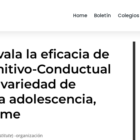
Home
Boletín
Colegios
ala la eficacia de
nitivo-Conductual
 variedad de
la adolescencia,
rme
stitute
) -organización