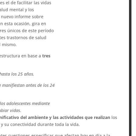
 el de facilitar las vidas
salud mental y los
n nuevo informe sobre
en esta ocasión, gira en
ores únicos de este período
ntes trastornos de salud
l mismo.
 estructura en base a
tres
hasta los 25 años.
e manifiestan antes de los 24
 los adolescentes mediante
biar vidas
.
nificativo del ambiente y las actividades que realizan
los
 y su conectividad durante toda la vida.
tes cuestiones específicas que afectan hoy en día a la