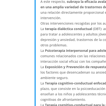
A este respecto,
subraya la eficacia ava
en una amplia variedad de trastornos de
una relación directamente proporcional e
intervención.
Otras intervenciones recogidas por los au
La
terapia dialéctica conductual
(DBT): a
para tratar a adolescentes y adultos jóv
depresión y ansiedad, trastornos de la c
otros problemas.
La
Psicoterapia interpersonal para adol
comunes relacionados con las relaciones 
interacción social eficaz con los compañe
La
Exposición y Prevención de respuest
los factores que desencadenan su ansied
ambiente seguro.
La
Terapia cognitivo-conductual enfoca
plazo, que consiste en la psicoeducación 
enseñan a los niños y adolescentes técni
cognitivas de afrontamiento.
La
Terapia cognitivo-conductual para la 