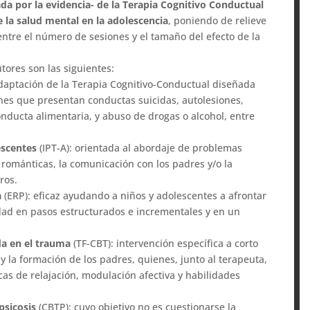
lada por la evidencia- de la Terapia Cognitivo Conductual
 la salud mental en la adolescencia
, poniendo de relieve
ntre el número de sesiones y el tamaño del efecto de la
tores son las siguientes:
daptación de la Terapia Cognitivo-Conductual diseñada
enes que presentan conductas suicidas, autolesiones,
onducta alimentaria, y abuso de drogas o alcohol, entre
escentes
(IPT-A): orientada al abordaje de problemas
románticas, la comunicación con los padres y/o la
ros.
a
(ERP): eficaz ayudando a niños y adolescentes a afrontar
ad en pasos estructurados e incrementales y en un
da en el trauma
(TF-CBT): intervención específica a corto
y la formación de los padres, quienes, junto al terapeuta,
cas de relajación, modulación afectiva y habilidades
psicosis
(CBTP): cuyo objetivo no es cuestionarse la