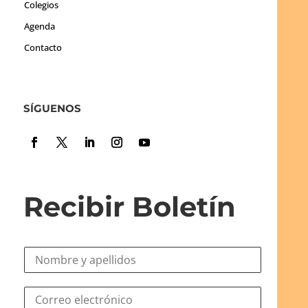
Colegios
Agenda
Contacto
SÍGUENOS
Recibir Boletín
N
o
m
N
C
b
o
o