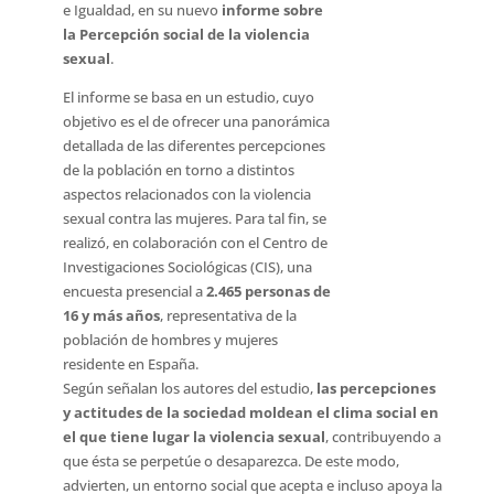
e Igualdad, en su nuevo
informe sobre
la Percepción social de la violencia
sexual
.
El informe se basa en un estudio, cuyo
objetivo es el de ofrecer una panorámica
detallada de las diferentes percepciones
de la población en torno a distintos
aspectos relacionados con la violencia
sexual contra las mujeres. Para tal fin, se
realizó, en colaboración con el Centro de
Investigaciones Sociológicas (CIS), una
encuesta presencial a
2.465 personas de
16 y más años
, representativa de la
población de hombres y mujeres
residente en España.
Según señalan los autores del estudio,
las percepciones
y actitudes de la sociedad moldean el clima social en
el que tiene lugar la violencia sexual
, contribuyendo a
que ésta se perpetúe o desaparezca. De este modo,
advierten, un entorno social que acepta e incluso apoya la