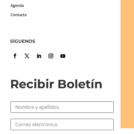
Agenda
Contacto
SÍGUENOS
Recibir Boletín
N
o
m
e
C
b
l
o
r
e
r