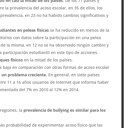
do en casi la mitad de los países
. De los 71 países y
e la prevalencia del acoso escolar, en 35 de ellos, los
revalencia, en 23 no ha habido cambios significativos y
udiantes en peleas físicas
se ha reducido en menos de la
ritorios con datos sobre la participación en una pelea
n de la misma, en 12 no se ha observado ningún cambio y
 participación estudiantil en este tipo de acciones.
ques físicos
en la mitad de los países.
s baja en comparación con otras formas de acoso escolar
d un problema creciente
. En general, en siete países
ntre 11 a 16 años usuarios de Internet que informa haber
umentado del 7% en 2010 al 12% en 2014.
 regiones, la
prevalencia de bullying es similar para los
más probabilidad de experimentar acoso físico que las