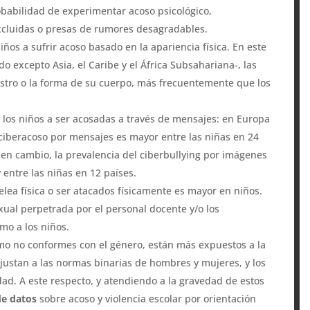
obabilidad de experimentar acoso psicológico,
xcluidas o presas de rumores desagradables.
ños a sufrir acoso basado en la apariencia física. En este
o excepto Asia, el Caribe y el África Subsahariana-, las
ostro o la forma de su cuerpo, más frecuentemente que los
 los niños a ser acosadas a través de mensajes: en Europa
 ciberacoso por mensajes es mayor entre las niñas en 24
; en cambio, la prevalencia del ciberbullying por imágenes
 entre las niñas en 12 países.
elea física o ser atacados físicamente es mayor en niños.
xual perpetrada por el personal docente y/o los
mo a los niños.
mo no conformes con el género, están más expuestos a la
ajustan a las normas binarias de hombres y mujeres, y los
ad. A este respecto, y atendiendo a la gravedad de estos
de datos
sobre acoso y violencia escolar por orientación