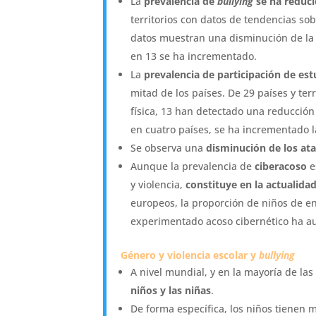
La
prevalencia de
bullying
se ha reduci
territorios con datos de tendencias sobr
datos muestran una disminución de la p
en 13 se ha incrementado.
La
prevalencia de participación de est
mitad de los países. De 29 países y ter
física, 13 han detectado una reducció
en cuatro países, se ha incrementado la
Se observa una
disminución de los ata
Aunque la prevalencia de
ciberacoso
e
y violencia,
constituye en la actualida
europeos, la proporción de niños de e
experimentado acoso cibernético ha a
Género y violencia escolar y
bullying
A nivel mundial, y en la mayoría de las
niños y las niñas
.
De forma específica, los niños tienen 