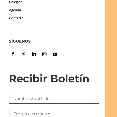
Colegios
Agenda
Contacto
SÍGUENOS
Recibir Boletín
N
o
m
*
C
b
C
o