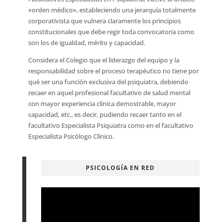
«orden médico», estableciendo una jerarquía totalmente
corporativista que vulnera claramente los principios
constitucionales que debe regir toda convocatoria como
son los de igualdad, mérito y capacidad.
Considera el Colegio que el liderazgo del equipo y la
responsabilidad sobre el proceso terapéutico no tiene por
qué ser una función exclusiva del psiquiatra, debiendo
recaer en aquel profesional facultativo de salud mental
con mayor experiencia clínica demostrable, mayor
capacidad, etc., es decir, pudiendo recaer tanto en el
facultativo Especialista Psiquiatra como en el facultativo
Especialista Psicólogo Clínico.
PSICOLOGÍA EN RED