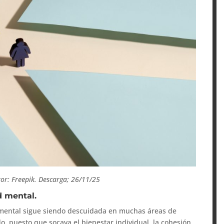
tor: Freepik. Descarga; 26/11/25
d mental.
 mental sigue siendo descuidada en muchas áreas de
do, puesto que socava el bienestar individual, la cohesión