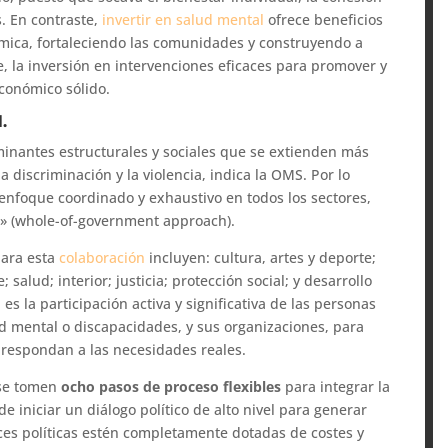
s. En contraste,
invertir en salud mental
ofrece beneficios
mica, fortaleciendo las comunidades y construyendo a
, la inversión en intervenciones eficaces para promover y
económico sólido.
.
minantes estructurales y sociales que se extienden más
 la discriminación y la violencia, indica la OMS. Por lo
 enfoque coordinado y exhaustivo en todos los sectores,
» (whole-of-government approach).
para esta
colaboración
incluyen: cultura, artes y deporte;
alud; interior; justicia; protección social; y desarrollo
 la participación activa y significativa de las personas
d mental o discapacidades, y sus organizaciones, para
y respondan a las necesidades reales.
 se tomen
ocho pasos de proceso flexibles
para integrar la
de iniciar un diálogo político de alto nivel para generar
ces políticas estén completamente dotadas de costes y