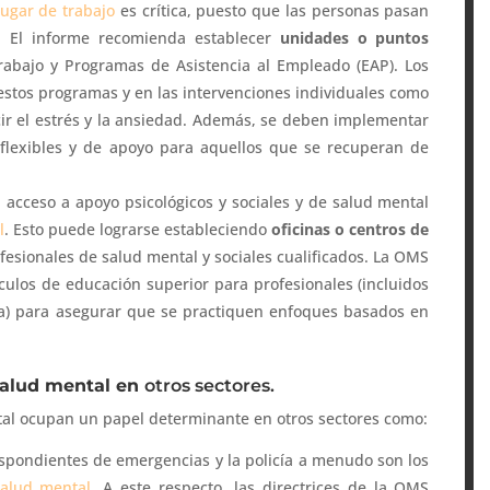
lugar de trabajo
es crítica, puesto que las personas pasan
lí. El informe recomienda establecer
unidades o puntos
rabajo y Programas de Asistencia al Empleado (EAP). Los
 estos programas y en las intervenciones individuales como
cir el estrés y la ansiedad. Además, se deben implementar
 flexibles y de apoyo para aquellos que se recuperan de
l acceso a apoyo psicológicos y sociales y de salud mental
l
. Esto puede lograrse estableciendo
oficinas o centros de
fesionales de salud mental y sociales cualificados. La OMS
culos de educación superior para profesionales (incluidos
ía) para asegurar que se practiquen enfoques basados en
 salud mental en
otros sectores.
tal ocupan un papel determinante en otros sectores como:
spondientes de emergencias y la policía a menudo son los
salud mental
. A este respecto, las directrices de la OMS