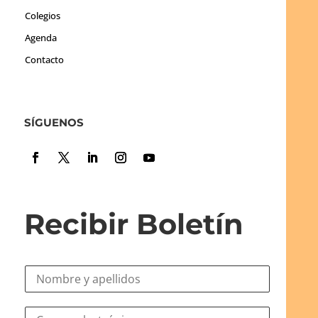
Colegios
Agenda
Contacto
SÍGUENOS
Recibir Boletín
N
o
m
e
C
b