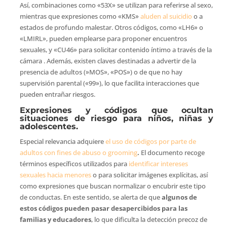
Así, combinaciones como «53X» se utilizan para referirse al sexo,
mientras que expresiones como «KMS»
aluden al suicidio
o a
estados de profundo malestar. Otros códigos, como «LH6» o
«LMIRL», pueden emplearse para proponer encuentros
sexuales, y «CU46» para solicitar contenido íntimo a través de la
cámara . Además, existen claves destinadas a advertir de la
presencia de adultos (»MOS», «POS») o de que no hay
supervisión parental («99»), lo que facilita interacciones que
pueden entrañar riesgos.
Expresiones y códigos que ocultan
situaciones de riesgo para niños, niñas y
adolescentes.
Especial relevancia adquiere
el uso de códigos por parte de
adultos con fines de abuso o grooming
.
El documento recoge
términos específicos utilizados para
identificar intereses
sexuales hacia menores
o para solicitar imágenes explícitas, así
como expresiones que buscan normalizar o encubrir este tipo
de conductas. En este sentido, se alerta de que
algunos de
estos códigos pueden pasar desapercibidos para las
familias y educadores
, lo que dificulta la detección precoz de