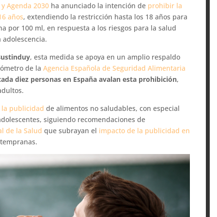
o y Agenda 2030
ha anunciado la intención de
prohibir la
16 años
, extendiendo la restricción hasta los 18 años para
a por 100 ml, en respuesta a los riesgos para la salud
a adolescencia.
Bustinduy
, esta medida se apoya en un amplio respaldo
arómetro de la
Agencia Española de Seguridad Alimentaria
cada diez personas en España
avalan esta prohibición
,
adultos.
e la publicidad
de alimentos no saludables, con especial
y adolescentes, siguiendo recomendaciones de
l de la Salud
que subrayan el
impacto de la publicidad en
tempranas.