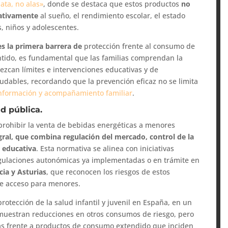
ata, no alas»
, donde se destaca que estos productos
no
gativamente
al sueño, el rendimiento escolar, el estado
, niños y adolescentes.
es la primera barrera de
protección frente al consumo de
ntido, es fundamental que las familias comprendan la
ezcan límites e intervenciones educativas y de
dables, recordando que la prevención eficaz no se limita
información y acompañamiento familiar
.
d pública.
prohibir la venta de bebidas energéticas a menores
egral, que combina regulación del mercado, control de la
n educativa
. Esta normativa se alinea con iniciativas
egulaciones autonómicas ya implementadas o en trámite en
cia y Asturias
, que reconocen los riesgos de estos
de acceso para menores.
rotección de la salud infantil y juvenil en España, en un
muestran reducciones en otros consumos de riesgo, pero
cas frente a productos de consumo extendido que inciden