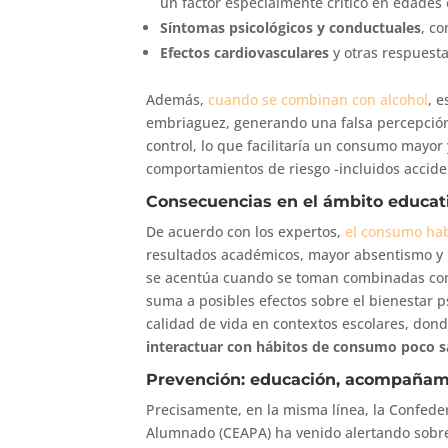
un factor especialmente crítico en edades 
Síntomas psicológicos y conductuales
, co
Efectos cardiovasculares
y otras respuesta
Además,
cuando se combinan con alcohol
, 
embriaguez, generando una falsa percepción
control, lo que facilitaría un consumo mayor 
comportamientos de riesgo -incluidos accide
Consecuencias en el ámbito educati
De acuerdo con los expertos,
el consumo hab
resultados académicos, mayor absentismo y r
se acentúa cuando se toman combinadas con 
suma a posibles efectos sobre el bienestar ps
calidad de vida en contextos escolares, don
interactuar con hábitos de consumo poco s
Prevención: educación, acompañami
Precisamente, en la misma línea, la Confed
Alumnado (CEAPA) ha venido alertando sobre