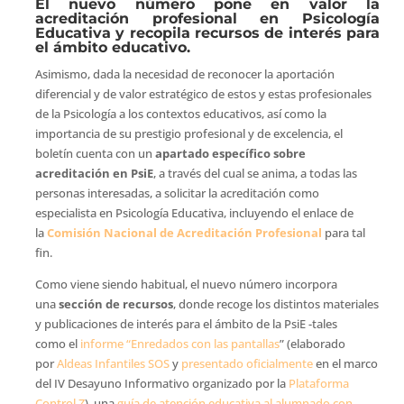
El nuevo número pone en valor la
acreditación profesional en Psicología
Educativa y recopila recursos de interés para
el ámbito educativo.
Asimismo, dada la necesidad de reconocer la aportación
diferencial y de valor estratégico de estos y estas profesionales
de la Psicología a los contextos educativos, así como la
importancia de su prestigio profesional y de excelencia, el
boletín cuenta con un
apartado específico sobre
acreditación en PsiE
, a través del cual se anima, a todas las
personas interesadas, a solicitar la acreditación como
especialista en Psicología Educativa, incluyendo el enlace de
la
Comisión Nacional de Acreditación Profesional
para tal
fin.
Como viene siendo habitual, el nuevo número incorpora
una
sección de recursos
, donde recoge los distintos materiales
y publicaciones de interés para el ámbito de la PsiE -tales
como el
informe “Enredados con las pantallas
” (elaborado
por
Aldeas Infantiles SOS
y
presentado oficialmente
en el marco
del IV Desayuno Informativo organizado por la
Plataforma
Control Z
), una
guía de atención educativa al alumnado con