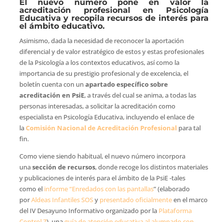
El nuevo número pone en valor la
acreditación profesional en Psicología
Educativa y recopila recursos de interés para
el ámbito educativo.
Asimismo, dada la necesidad de reconocer la aportación
diferencial y de valor estratégico de estos y estas profesionales
de la Psicología a los contextos educativos, así como la
importancia de su prestigio profesional y de excelencia, el
boletín cuenta con un
apartado específico sobre
acreditación en PsiE
, a través del cual se anima, a todas las
personas interesadas, a solicitar la acreditación como
especialista en Psicología Educativa, incluyendo el enlace de
la
Comisión Nacional de Acreditación Profesional
para tal
fin.
Como viene siendo habitual, el nuevo número incorpora
una
sección de recursos
, donde recoge los distintos materiales
y publicaciones de interés para el ámbito de la PsiE -tales
como el
informe “Enredados con las pantallas
” (elaborado
por
Aldeas Infantiles SOS
y
presentado oficialmente
en el marco
del IV Desayuno Informativo organizado por la
Plataforma
Control Z
), una
guía de atención educativa al alumnado con