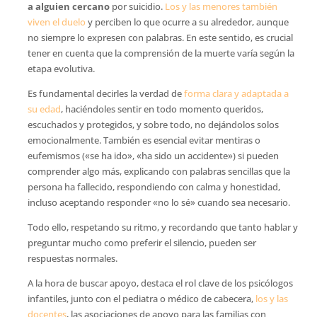
a alguien cercano
por suicidio.
Los y las menores también
viven el duelo
y perciben lo que ocurre a su alrededor, aunque
no siempre lo expresen con palabras. En este sentido, es crucial
tener en cuenta que la comprensión de la muerte varía según la
etapa evolutiva.
Es fundamental decirles la verdad de
forma clara y adaptada a
su edad
, haciéndoles sentir en todo momento queridos,
escuchados y protegidos, y sobre todo, no dejándolos solos
emocionalmente. También es esencial evitar mentiras o
eufemismos («se ha ido», «ha sido un accidente») si pueden
comprender algo más, explicando con palabras sencillas que la
persona ha fallecido, respondiendo con calma y honestidad,
incluso aceptando responder «no lo sé» cuando sea necesario.
Todo ello, respetando su ritmo, y recordando que tanto hablar y
preguntar mucho como preferir el silencio, pueden ser
respuestas normales.
A la hora de buscar apoyo, destaca el rol clave de los psicólogos
infantiles, junto con el pediatra o médico de cabecera,
los y las
docentes
, las asociaciones de apoyo para las familias con