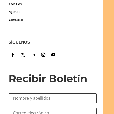
Colegios
Agenda
Contacto
SÍGUENOS
Recibir Boletín
N
o
m
e
C
b
l