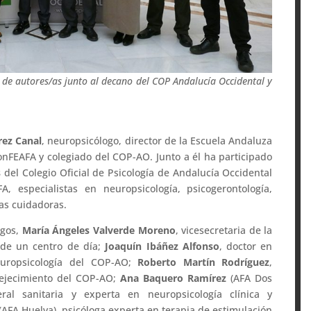
 de autores/as junto al decano del COP Andalucía Occidental y
rez Canal
, neuropsicólogo, director de la Escuela Andaluza
FEAFA y colegiado del COP-AO. Junto a él ha participado
s
del Colegio Oficial de Psicología de Andalucía Occidental
, especialistas en neuropsicología, psicogerontología,
ias cuidadoras.
ogos,
María Ángeles Valverde Moreno
, vicesecretaria de la
 de un centro de día;
Joaquín Ibáñez Alfonso
, doctor en
europsicología del COP-AO;
Roberto Martín Rodríguez
,
vejecimiento del COP-AO;
Ana Baquero Ramírez
(AFA Dos
al sanitaria y experta en neuropsicología clínica y
(AFA Huelva), psicóloga experta en terapia de estimulación