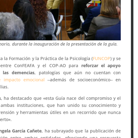
norio, durante la inauguración de la presentación de la guía.
 la Formación y la Práctica de la Psicología (
FUNCOP
) y se
 entre ConFEAFA y el COP-AO para
reforzar el apoyo
e las demencias
, patologías que aún no cuentan con
e impacto emocional
‒además de socioeconómico‒ en
lias.
s
, ha destacado que «esta Guía nace del compromiso y el
e ambas instituciones, que han unido su conocimiento y
rensión y herramientas útiles en un recorrido que nunca
erto».
ngela García Cañete
, ha subrayado que la publicación de
ración entre ambas entidades, ofreciendo una respuesta