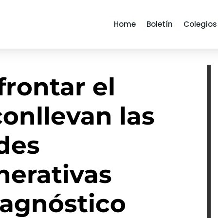
Home
Boletín
Colegios
frontar el
onllevan las
des
erativas
iagnóstico