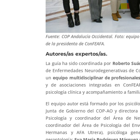
Fuente: COP Andalucía Occidental. Foto: equipo
de la presidenta de ConFEAFA.
Autores/as expertos/as.
La guía ha sido coordinada por
Roberto Suá
de Enfermedades Neurodegenerativas de Con
un
equipo multidisciplinar de profesionale
y de asociaciones integradas en ConFEAFA
psicología clínica y acompañamiento a famil
El equipo autor está formado por los psicól
Junta de Gobierno del COP-AO y directora
Psicología y coordinador del Área de N
coordinador del Área de Psicología del En
Hermanas y AFA Utrera), psicóloga gener
gerontología;
Eva María Rodríguez Márquez