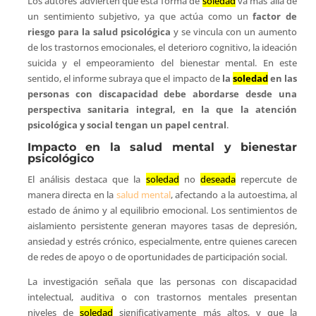
Los autores advierten que esta forma de
soledad
va más allá de
un sentimiento subjetivo, ya que actúa como un
factor de
riesgo para la salud psicológica
y se vincula con un aumento
de los trastornos emocionales, el deterioro cognitivo, la ideación
suicida y el empeoramiento del bienestar mental. En este
sentido, el informe subraya que el impacto de
la
soledad
en las
personas con discapacidad debe abordarse desde una
perspectiva sanitaria integral, en la que la atención
psicológica y social tengan un papel central
.
Impacto en la salud mental y bienestar
psicológico
El análisis destaca que la
soledad
no
deseada
repercute de
manera directa en la
salud mental
, afectando a la autoestima, al
estado de ánimo y al equilibrio emocional. Los sentimientos de
aislamiento persistente generan mayores tasas de depresión,
ansiedad y estrés crónico, especialmente, entre quienes carecen
de redes de apoyo o de oportunidades de participación social.
La investigación señala que las personas con discapacidad
intelectual, auditiva o con trastornos mentales presentan
niveles de
soledad
significativamente más altos, y que la