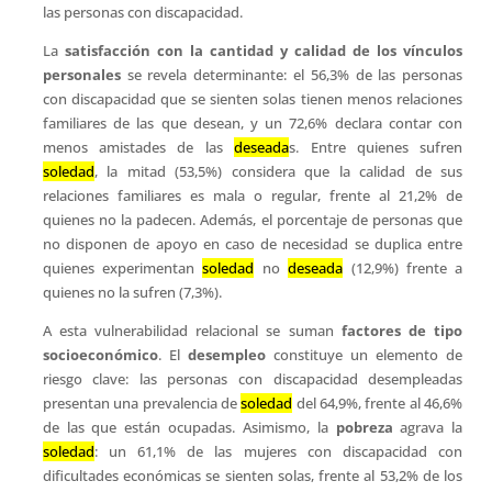
las personas con discapacidad.
La
satisfacción con la cantidad y calidad de los vínculos
personales
se revela determinante: el 56,3% de las personas
con discapacidad que se sienten solas tienen menos relaciones
familiares de las que desean, y un 72,6% declara contar con
menos amistades de las
deseada
s. Entre quienes sufren
soledad
, la mitad (53,5%) considera que la calidad de sus
relaciones familiares es mala o regular, frente al 21,2% de
quienes no la padecen. Además, el porcentaje de personas que
no disponen de apoyo en caso de necesidad se duplica entre
quienes experimentan
soledad
no
deseada
(12,9%) frente a
quienes no la sufren (7,3%).
A esta vulnerabilidad relacional se suman
factores de tipo
socioeconómico
. El
desempleo
constituye un elemento de
riesgo clave: las personas con discapacidad desempleadas
presentan una prevalencia de
soledad
del 64,9%, frente al 46,6%
de las que están ocupadas. Asimismo, la
pobreza
agrava la
soledad
: un 61,1% de las mujeres con discapacidad con
dificultades económicas se sienten solas, frente al 53,2% de los