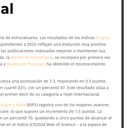
al
está de enhorabuena. Los resultados de los índices
Scopus
spondientes a 2025 reflejan una evolución muy positiva
as las publicaciones indexadas mejoran o mantienen sus
ás, la
Revista de Psicoterapia
, se incorpora por primera vez
ca y
Apuntes de Psicología
ha obtenido el reconocimiento
canza una puntuación de 7,3, mejorando en 0,3 puntos
cuartil (Q1), con un percentil 87. Este resultado sitúa a
 el primer decil de su categoría a nivel internacional.
ología y Salud
(RIPS) registra uno de los mayores avances
eScore, lo que supone un incremento de 1,5 puntos. La
con un percentil 70, quedando a cinco puntos de alcanzar el
te en el índice JCR2024 Web of Science – a la espera de