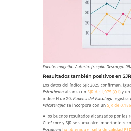
Fuente: magnific. Autoría: freepik. Descarga: 09
Resultados también positivos en SJR
Los datos del índice SJR 2025 confirman, igu
Psicothema
alcanza un
SJR de 1,075 (Q1)
y un 
índice H de 20;
Papeles del Psicólogo
registra
Psicoterapia
se incorpora con un
SJR de 0,186
A los buenos resultados alcanzados por las r
CiteScore y SJR se suma otro importante rec
Psicología
ha obtenido el
sello de calidad FE