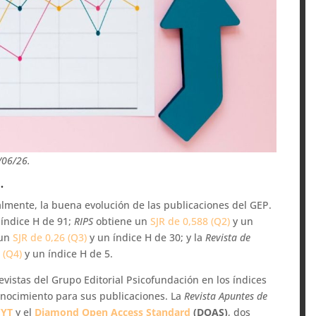
/06/26.
.
almente, la buena evolución de las publicaciones del GEP.
índice H de 91;
RIPS
obtiene un
SJR de 0,588 (Q2)
y un
 un
SJR de 0,26 (Q3)
y un índice H de 30; y la
Revista de
 (Q4)
y un índice H de 5.
evistas del Grupo Editorial Psicofundación en los índices
onocimiento para sus publicaciones. La
Revista Apuntes de
CYT
y el
Diamond Open Access Standard
(DOAS)
, dos