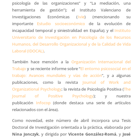
psicología de las organizaciones” y “La mediación, una
herramienta de gestión”); el Instituto Valenciano de
Investigaciones Económicas (
Ivie
) (mencionando su
importante
Estudio socioeconómico
de la evolución de
incapacidad temporal y siniestralidad en España); y el
Instituto
Universitario de Investigación en Psicología de los Recursos
Humanos, del Desarrollo Organizacional y de la Calidad de Vida
Laboral (IDOCAL)
.
También hace mención a la
Organización Internacional del
Trabajo
y se reciente informe sobre “
El entorno psicosocial en el
trabajo: Avances mundiales y vías de acción
”, y a algunas
publicaciones, como la revista
Journal of Work and
Organizational Psychology
; la revista de Psicología Positiva (
The
Journal of Positive Psychology
); y nuestra
publicación
Infocop
(donde destaca una serie de artículos
relacionados con el área).
Como novedad, este número de abril incorpora una Tesis
Doctoral de Investigación orientada a la práctica, elaborada por
Nina Jonczyk
, y dirigida por
Vicente González-Romá
, y
José