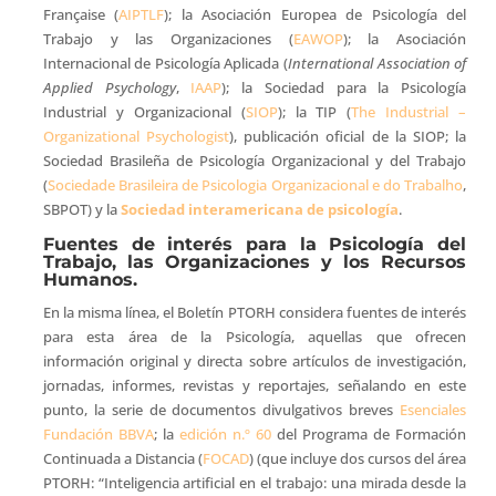
Française (
AIPTLF
); la Asociación Europea de Psicología del
Trabajo y las Organizaciones (
EAWOP
); la Asociación
Internacional de Psicología Aplicada (
International Association of
Applied Psychology
,
IAAP
); la Sociedad para la Psicología
Industrial y Organizacional (
SIOP
); la TIP (
The Industrial –
Organizational Psychologist
), publicación oficial de la SIOP; la
Sociedad Brasileña de Psicología Organizacional y del Trabajo
(
Sociedade Brasileira de Psicologia Organizacional e do Trabalho
,
SBPOT) y la
Sociedad interamericana de psicología
.
Fuentes de interés para la Psicología del
Trabajo, las Organizaciones y los Recursos
Humanos.
En la misma línea, el Boletín PTORH considera fuentes de interés
para esta área de la Psicología, aquellas que ofrecen
información original y directa sobre artículos de investigación,
jornadas, informes, revistas y reportajes, señalando en este
punto, la serie de documentos divulgativos breves
Esenciales
Fundación BBVA
; la
edición n.º 60
del Programa de Formación
Continuada a Distancia (
FOCAD
) (que incluye dos cursos del área
PTORH: “Inteligencia artificial en el trabajo: una mirada desde la