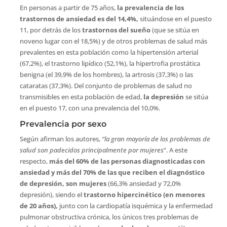
En personas a partir de 75 años,
la prevalencia de los
trastornos de ansiedad es del 14,4%,
situándose en el puesto
11, por detrás de los
trastornos del sueño
(que se sitúa en
noveno lugar con el 18,5%) y de otros problemas de salud más
prevalentes en esta población como la hipertensión arterial
(67,2%), el trastorno lipídico (52,1%), la hipertrofia prostática
benigna (el 39,9% de los hombres), la artrosis (37,3%) o las
cataratas (37,3%). Del conjunto de problemas de salud no
transmisibles en esta población de edad,
la depresión
se sitúa
en el puesto 17, con una prevalencia del 10,0%.
Prevalencia por sexo
Según afirman los autores,
“la gran mayoría de los problemas de
salud son padecidos principalmente por mujeres
”. A este
respecto,
más del 60% de las personas diagnosticadas con
ansiedad y más del 70% de las que reciben el diagnóstico
de depresión, son mujeres
(66,3% ansiedad y 72,0%
depresión), siendo el
trastorno hipercinético (en menores
de 20 años),
junto con la cardiopatía isquémica y la enfermedad
pulmonar obstructiva crónica, los únicos tres problemas de