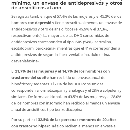
mínimo, un envase de antidepresivos y otros
de ansiolíticos al año
Se registra también que el 57,4% de las mujeres y el 45,3% de los
hombres con
depresión
tiene prescrito, al menos, un envase de
antidepresivos y otro de ansiolíticos (el 49,9% y el 37,3%,
respectivamente). La mayoría de las DHD consumidas de
antidepresivos corresponden al tipo ISRS (54%) -sertralina,
escitalopram, paroxetina-, mientras que el 41% corresponden a
antidepresivos de segunda línea -venlafaxina, duloxetina,
desvenlafaxina-.
El
21,7% de las mujeres y el 14,7% de los hombres con
trastorno del sueño
han recibido un envase anual de
hipnóticos y sedantes. El 71% de las DHD consumidas
corresponden a lormetazepam y análogos y el 28% a zolpidem y
similares. De forma adicional, un 43,5% de las mujeres y el 28,0%
de los hombres con insomnio han recibido al menos un envase
anual de ansiolíticos tipo benzodiacepina
Por su parte, el
32,5% de las personas menores de 20 años
con trastorno hipercinético
reciben al menos un envase al