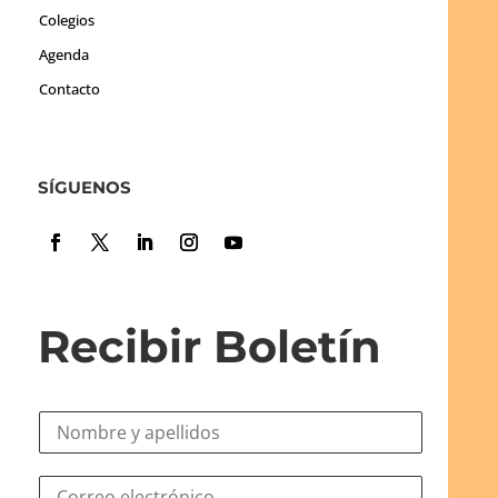
Colegios
Agenda
Contacto
SÍGUENOS
Recibir Boletín
N
o
m
C
C
b