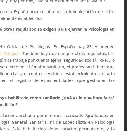
ado y, hoy por hoy, sólo puede obtenerse por la vía PIR.
jercer a España pueden obtener la homologación de estos
cialmente establecidos.
 otros requisitos se exigen para ejercer la Psicología en
egio Oficial de Psicólogos. En España hay 23, y pueden
e Colegios
. También hay que cumplir otros requisitos. Los
gún se trabaje por cuenta ajena (seguridad social, IRPF…) o
e ejerce en el ámbito sanitario, el profesional tiene que
dad civil y el centro, servicio o establecimiento sanitario
 en el registro de estas entidades, que gestionan las
oga habilitado como sanitario ¿qué es lo que hace falta?
ondición?
islación aprobada permite que licenciados/graduados en
ología General Sanitaria, ni de Especialista en Psicología
tario.
Esta habilitación tiene carácter permanente, y lo