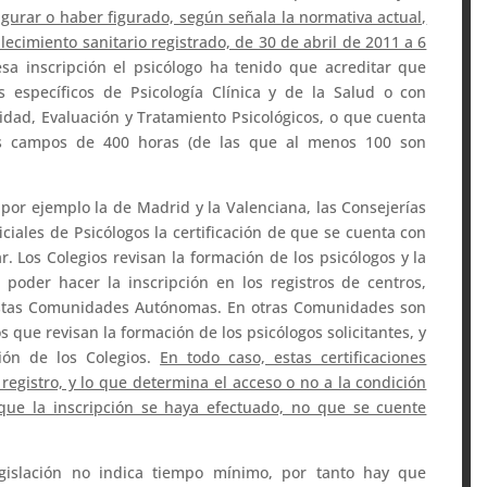
igurar o haber figurado, según señala la normativa actual,
lecimiento sanitario registrado, de 30 de abril de 2011 a 6
esa inscripción el psicólogo ha tenido que acreditar que
s específicos de Psicología Clínica y de la Salud o con
idad, Evaluación y Tratamiento Psicológicos, o que cuenta
s campos de 400 horas (de las que al menos 100 son
r ejemplo la de Madrid y la Valenciana, las Consejerías
ciales de Psicólogos la certificación de que se cuenta con
r. Los Colegios revisan la formación de los psicólogos y la
 poder hacer la inscripción en los registros de centros,
e estas Comunidades Autónomas. En otras Comunidades son
s que revisan la formación de los psicólogos solicitantes, y
ción de los Colegios.
En todo caso, estas certificaciones
registro, y lo que determina el acceso o no a la condición
 que la inscripción se haya efectuado, no que se cuente
egislación no indica tiempo mínimo, por tanto hay que