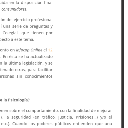
luida en la disposición final
os consumidores
.
ión del ejercicio profesional
uí una serie de preguntas y
n Colegial, que tienen por
pecto a este tema.
mento en
Infocop Online
el
12
3
. En ésta se ha actualizado
la última legislación, y se
enado otras, para facilitar
rsonas sin conocimientos
 la Psicología?
ienen sobre el comportamiento, con la finalidad de mejorar
), la seguridad (en tráfico, Justicia, Prisiones…) y/o el
o, etc.). Cuando los poderes públicos entienden que una