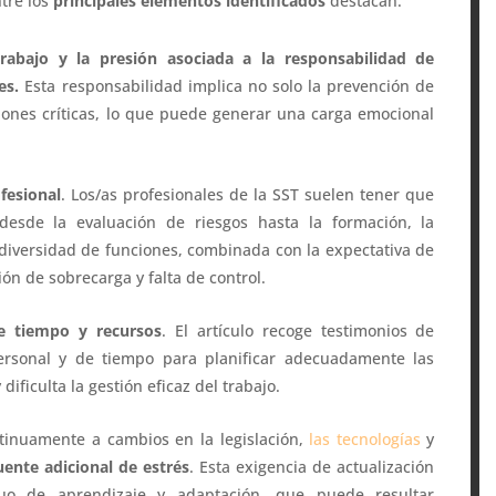
tre los
principales elementos identificados
destacan:
rabajo y la presión asociada a la responsabilidad de
es.
Esta responsabilidad implica no solo la prevención de
ciones críticas, lo que puede generar una carga emocional
fesional
. Los/as profesionales de la SST suelen tener que
esde la evaluación de riesgos hasta la formación, la
 diversidad de funciones, combinada con la expectativa de
ón de sobrecarga y falta de control.
de tiempo y recursos
. El artículo recoge testimonios de
personal y de tiempo para planificar adecuadamente las
dificulta la gestión eficaz del trabajo.
tinuamente a cambios en la legislación,
las tecnologías
y
uente adicional de estrés
. Esta exigencia de actualización
nuo de aprendizaje y adaptación, que puede resultar