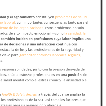
iedad y el agotamiento
constituyen
problemas de salud
no laboral
, con importantes consecuencias tanto para el
iento de las organizaciones
. Estos problemas no solo
erados de alto impacto emocional —como
la sanidad, la
e
también inciden en profesiones cuya labor implica una
ma de decisiones y una interacción continua
con
destaca la de los y las profesionales de la seguridad y
ta clave para
garantizar entornos laborales seguros,
te.
s responsabilidades, junto con la presión derivada de
gicos, sitúa a estos/as profesionales en una
posición de
e salud mental como el estrés crónico, la ansiedad o el
en
Health & Safety Review
, a través del cual se
analiza
la
 los profesionales de la SST, así como los factores que
trategias para su prevención y abordaje.