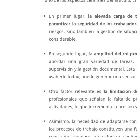
uno de los aspectos centrales del artículo. En
En primer lugar,
la elevada carga de t
garantizar la seguridad de los trabajador
riesgos, sino también la gestión de situa
considerable.
En segundo lugar, la
amplitud del rol pro
abordar una gran variedad de tareas, d
supervisión y la gestión documental. Esta
«saberlo todo», puede generar una sensaci
Otro factor relevante es
la limitación 
profesionales que señalan la falta de 
actividades, lo que incrementa la presión y 
Asimismo, la necesidad de adaptarse con
los procesos de trabajo constituyen una
f
constante requiere un esfuerzo conti