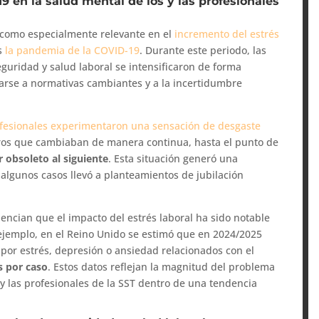
 en la salud mental de los y las profesionales
ca como especialmente relevante en el
incremento del estrés
es
la pandemia de la COVID-19
. Durante este periodo, las
eguridad y salud laboral se intensificaron de forma
tarse a normativas cambiantes y a la incertidumbre
esionales experimentaron una sensación de desgaste
ros que cambiaban de manera continua, hasta el punto de
r obsoleto al siguiente
. Esta situación generó una
algunos casos llevó a planteamientos de jubilación
dencian que el impacto del estrés laboral ha sido notable
 ejemplo, en el Reino Unido se estimó que en 2024/2025
por estrés, depresión o ansiedad relacionados con el
s por caso
. Estos datos reflejan la magnitud del problema
 y las profesionales de la SST dentro de una tendencia