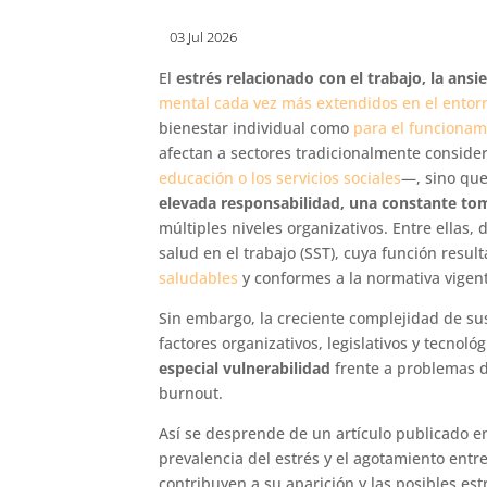
03 Jul 2026
El
estrés relacionado con el trabajo, la ans
mental cada vez más extendidos en el entor
bienestar individual como
para el funcionam
afectan a sectores tradicionalmente consid
educación o los servicios sociales
—, sino qu
elevada responsabilidad, una constante to
múltiples niveles organizativos. Entre ellas, 
salud en el trabajo (SST), cuya función resul
saludables
y conformes a la normativa vigen
Sin embargo, la creciente complejidad de su
factores organizativos, legislativos y tecnoló
especial vulnerabilidad
frente a problemas d
burnout.
Así se desprende de un artículo publicado 
prevalencia del estrés y el agotamiento entre
contribuyen a su aparición y las posibles es