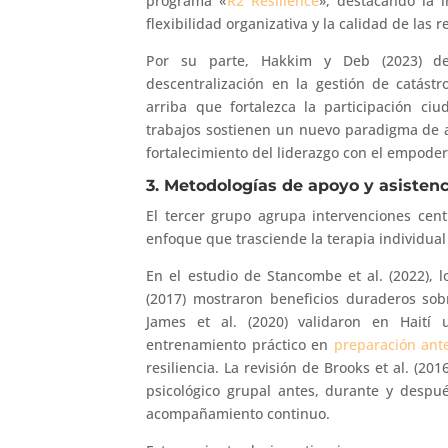
programa «
R2 Resilience
», destacando la i
flexibilidad organizativa y la calidad de las 
Por su parte, Hakkim y Deb (2023) dem
descentralización en la gestión de catást
arriba que fortalezca la participación ci
trabajos sostienen un nuevo paradigma de ad
fortalecimiento del liderazgo con el empod
3. Metodologías de apoyo y asistenc
El tercer grupo agrupa intervenciones cen
enfoque que trasciende la terapia individual 
En el estudio de Stancombe et al. (2022), 
(2017) mostraron beneficios duraderos sob
James et al. (2020) validaron en Haití
entrenamiento práctico en
preparación ant
resiliencia. La revisión de Brooks et al. (2
psicológico grupal antes, durante y despu
acompañamiento continuo.