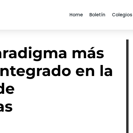
Home
Boletín
Colegios
aradigma más
 integrado en la
de
as