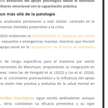
 una
evolución del apoyo psicológico desde el individuo
efuerzo emocional con la capacitación práctica.
co: más allá de la patología
s analizados pertenecen a este clúster, centrado en la
stornos mentales posteriores a la crisis.
(2023) evidencian la
vulnerabilidad al trastorno por estrés
os expuestos a emergencias masivas, mientras que Vincent
 apoyo social en la
recuperación de víctimas de atentados
res de riesgo específicos para el trastorno por estrés
el terremoto de Wenchuan, proponiendo su integración en
es, como las de Feingold et al. (2022) y Liu et al. (2024),
r el crecimiento postraumático y la influencia del apoyo
na visión más positiva y evolutiva de la salud mental en
uxilios Psicológicos
sigue siendo ambivalente: aunque
d, otros cuestionan su eficacia preventiva y su rigor