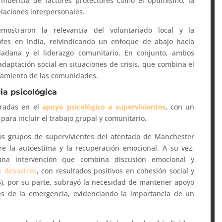
nfluencia de factores protectores como el optimismo, la
relaciones interpersonales.
ostraron la relevancia del voluntariado local y la
rofes en India, reivindicando un enfoque de abajo hacia
udadana y el liderazgo comunitario. En conjunto, ambos
aptación social en situaciones de crisis, que combina el
eramiento de las comunidades.
ia psicológica
tradas en el
apoyo psicológico a supervivientes
, con un
para incluir el trabajo grupal y comunitario.
los grupos de supervivientes del atentado de Manchester
re la autoestima y la recuperación emocional. A su vez,
 una intervención que combina discusión emocional y
e desastres
, con resultados positivos en cohesión social y
016), por su parte, subrayó la necesidad de mantener apoyo
és de la emergencia, evidenciando la importancia de un