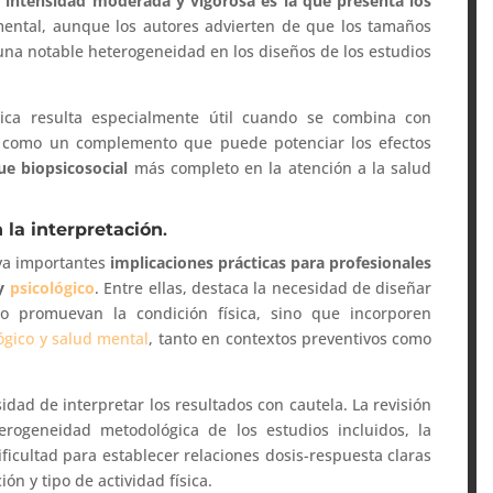
 intensidad moderada y vigorosa es la que presenta los
ental, aunque los autores advierten de que los tamaños
 una notable heterogeneidad en los diseños de los estudios
sica resulta especialmente útil cuando se combina con
do como un complemento que puede potenciar los efectos
ue biopsicosocial
más completo en la atención a la salud
 la interpretación
.
aya importantes
implicaciones prácticas para profesionales
 y
psicológico
. Entre ellas, destaca la necesidad de diseñar
lo promuevan la condición física, sino que incorporen
ógico y salud mental
, tanto en contextos preventivos como
idad de interpretar los resultados con cautela. La revisión
erogeneidad metodológica de los estudios incluidos, la
ificultad para establecer relaciones dosis-respuesta claras
ón y tipo de actividad física.