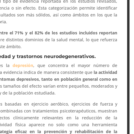
 tipo de evidencia reportada en los estudios revisados,
ncia o sin efecto. Esta categorización permite identificar
sultados son más sólidos, así como ámbitos en los que la
ria.
ntre el 71% y el 82% de los estudios incluidos reportan
re distintos dominios de la salud mental, lo que refuerza
ste ámbito.
iedad y trastornos neurodegenerativos.
 es la
depresión
, que concentra el mayor número de
 la evidencia indica de manera consistente que
la actividad
síntomas depresivos, tanto en población general como en
os tamaños del efecto varían entre pequeños, moderados y
y de la población estudiada.
s basadas en ejercicio aeróbico, ejercicios de fuerza y
combinadas con tratamientos psicoterapéuticos, muestran
ctos clínicamente relevantes en la reducción de la
tividad física aparece no solo como una herramienta
rategia eficaz en la prevención y rehabilitación de la