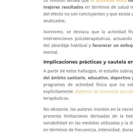
La revisión señala que
la actividad física
de
mejores resultados
en términos de salud m
del efecto no son concluyentes y que existe
analizados.
Asimismo, se destaca que la actividad fí
intervenciones psicoterapéuticas, actuan
del abordaje habitual y
favorecer un enfoq
mental.
Implicaciones prácticas y cautela en
A partir de estos hallazgos, el estudio subr
del ámbito sanitario, educativo, deportivo
programas de actividad física que no so
explícitamente
objetivos de bienestar psicol
terapéuticos.
No obstante, los autores insisten en la neces
presenta limitaciones derivadas de la het
variabilidad en las medidas utilizadas y la d
en términos de frecuencia, intensidad, duraci