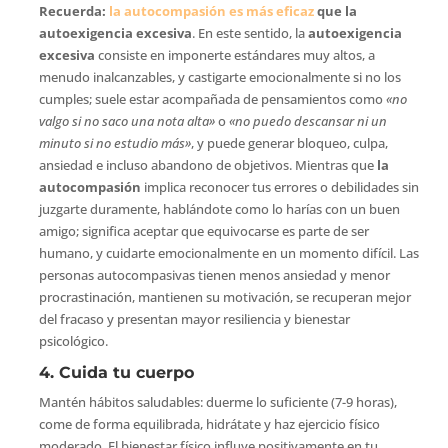
Recuerda:
la autocompasión es más eficaz
que la
autoexigencia excesiva
. En este sentido, la
autoexigencia
excesiva
consiste en imponerte estándares muy altos, a
menudo inalcanzables, y castigarte emocionalmente si no los
cumples; suele estar acompañada de pensamientos como
«no
valgo si no saco una nota alta»
o
«no puedo descansar ni un
minuto si no estudio más»
, y puede generar bloqueo, culpa,
ansiedad e incluso abandono de objetivos. Mientras que
la
autocompasión
implica reconocer tus errores o debilidades sin
juzgarte duramente, hablándote como lo harías con un buen
amigo; significa aceptar que equivocarse es parte de ser
humano, y cuidarte emocionalmente en un momento difícil. Las
personas autocompasivas tienen menos ansiedad y menor
procrastinación, mantienen su motivación, se recuperan mejor
del fracaso y presentan mayor resiliencia y bienestar
psicológico.
4. Cuida tu cuerpo
Mantén hábitos saludables: duerme lo suficiente (7-9 horas),
come de forma equilibrada, hidrátate y haz ejercicio físico
moderado. El bienestar físico influye positivamente en tu