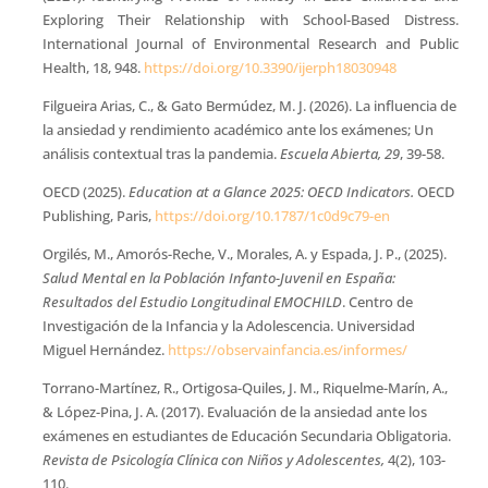
Exploring Their Relationship with School-Based Distress.
International Journal of Environmental Research and Public
Health, 18, 948.
https://doi.org/10.3390/ijerph18030948
Filgueira Arias, C., & Gato Bermúdez, M. J. (2026). La influencia de
la ansiedad y rendimiento académico ante los exámenes; Un
análisis contextual tras la pandemia.
Escuela Abierta, 29
, 39-58.
OECD (2025).
Education at a Glance 2025: OECD Indicators.
OECD
Publishing, Paris,
https://doi.org/10.1787/1c0d9c79-en
Orgilés, M., Amorós-Reche, V., Morales, A. y Espada, J. P., (2025).
Salud Mental en la Población Infanto-Juvenil en España:
Resultados del Estudio Longitudinal EMOCHILD
. Centro de
Investigación de la Infancia y la Adolescencia. Universidad
Miguel Hernández.
https://observainfancia.es/informes/
Torrano-Martínez, R., Ortigosa-Quiles, J. M., Riquelme-Marín, A.,
& López-Pina, J. A. (2017). Evaluación de la ansiedad ante los
exámenes en estudiantes de Educación Secundaria Obligatoria.
Revista de Psicología Clínica con Niños y Adolescentes,
4(2), 103-
110.